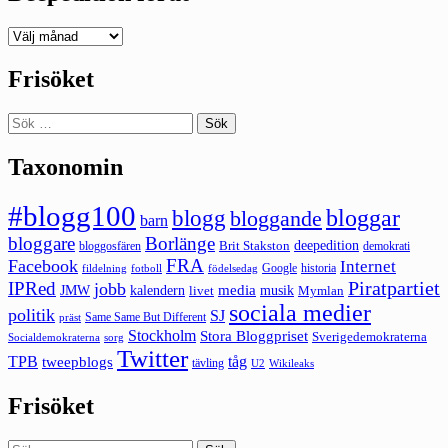
Deepedition
förut
Frisöket
Sök
efter:
Taxonomin
#blogg100
bloggar
blogg
bloggande
barn
bloggare
Borlänge
deepedition
Brit Stakston
bloggosfären
demokrati
FRA
Facebook
Internet
Google
historia
fildelning
fotboll
födelsedag
Piratpartiet
IPRed
jobb
kalendern
media
JMW
livet
musik
Mymlan
sociala medier
politik
SJ
Same Same But Different
präst
Stockholm
Stora Bloggpriset
Sverigedemokraterna
sorg
Socialdemokraterna
Twitter
TPB
tåg
tweepblogs
tävling
U2
Wikileaks
Frisöket
Sök