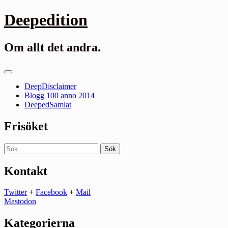
Gå
Deepedition
till
innehåll
Om allt det andra.
Primär
meny
DeepDisclaimer
Blogg 100 anno 2014
DeepedSamlat
Frisöket
Sök
efter:
Kontakt
Twitter
+
Facebook
+
Mail
Mastodon
Kategorierna