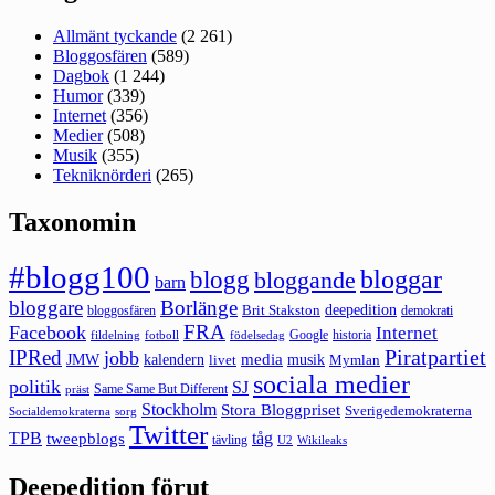
Allmänt tyckande
(2 261)
Bloggosfären
(589)
Dagbok
(1 244)
Humor
(339)
Internet
(356)
Medier
(508)
Musik
(355)
Tekniknörderi
(265)
Taxonomin
#blogg100
bloggar
blogg
bloggande
barn
bloggare
Borlänge
deepedition
Brit Stakston
bloggosfären
demokrati
FRA
Facebook
Internet
Google
historia
fildelning
fotboll
födelsedag
Piratpartiet
IPRed
jobb
kalendern
media
JMW
livet
musik
Mymlan
sociala medier
politik
SJ
Same Same But Different
präst
Stockholm
Stora Bloggpriset
Sverigedemokraterna
sorg
Socialdemokraterna
Twitter
TPB
tåg
tweepblogs
tävling
U2
Wikileaks
Deepedition förut