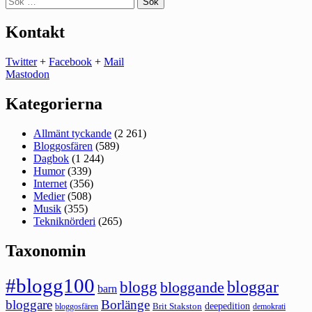
efter:
Kontakt
Twitter
+
Facebook
+
Mail
Mastodon
Kategorierna
Allmänt tyckande
(2 261)
Bloggosfären
(589)
Dagbok
(1 244)
Humor
(339)
Internet
(356)
Medier
(508)
Musik
(355)
Tekniknörderi
(265)
Taxonomin
#blogg100
bloggar
blogg
bloggande
barn
bloggare
Borlänge
deepedition
Brit Stakston
bloggosfären
demokrati