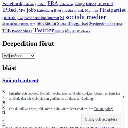
FRA
Facebook
Internet
Google
historia
fildelning
fotboll
födelsedag
Piratpartiet
IPRed
jobb
kalendern
media
JMW
livet
musik
Mymlan
sociala medier
politik
SJ
Same Same But Different
präst
Stockholm
Stora Bloggpriset
Sverigedemokraterna
sorg
Socialdemokraterna
Twitter
TPB
tåg
tweepblogs
tävling
U2
Wikileaks
Deepedition förut
Deepedition
förut
blåst
Snö och advent
Så kom advent. En gråblåsig dag blev det. Hemma, som vilken
Integritet och cookies: Den här webbplatsen använder cookies. Genom att fortsätta
vanlig söndag som helst förutom lussebullar som HS bakade. Det är
använda den här webbplatsen godkänner du deras användning.
snart jul och sonen har fått sina julklappar redan: idag var vi och
köpte honom ett par värsting twintips. Head Mojo Twintip med
Om du vill veta mer, inklusive hur du kontrollerar cookies, se:
Cookie-policy
riktiga park-bindningar. Så det är bra att snön börjar att […]
"Snö
Läs mer
och
Drivs med WordPress
|
Tema: Intergalactic av
WordPress.com
.