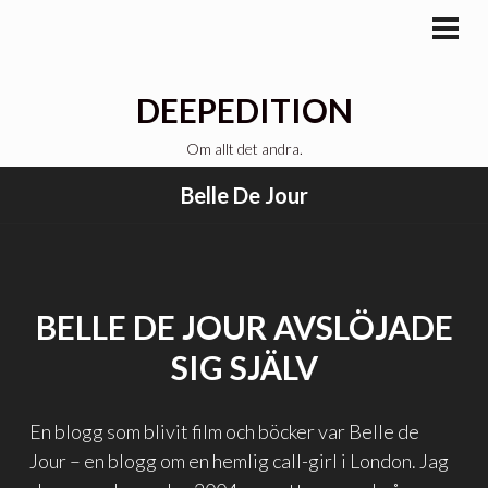
Gå
till
PRI
MEN
innehåll
DEEPEDITION
Om allt det andra.
Belle De Jour
BELLE DE JOUR AVSLÖJADE
SIG SJÄLV
En blogg som blivit film och böcker var Belle de
Jour – en blogg om en hemlig call-girl i London. Jag