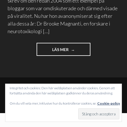
skrev om den redan 2004 som ett exempel på
bloggar som var omdiskuterade och därmed visade
på viralitet. Nu har hon avanonymiserat sig efter
alla dessa år: Dr Brooke Magnanti, en forskare i
neurotoxikologi […]
"BELLE
LÄS MER
DE
JOUR
AVSLÖJADE
SIG
SJÄLV"
Integritet och cookies: Den här webbplatsen använder cookies. Genom att
DRIVS MED WORDPRESS
fortsätta använda den här webbplatsen godkänner du deras användning.
TEMA: INTERGALACTIC AV
WORDPRESS.COM
.
Om du vill veta mer, inklusive hur du kontrollerar cookies, se:
Cookie-policy