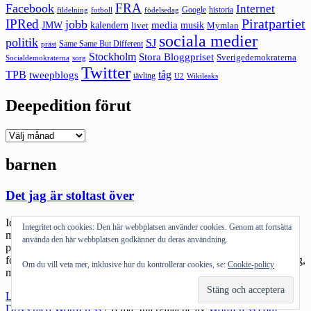
FRA
Facebook
Internet
Google
historia
fildelning
fotboll
födelsedag
Piratpartiet
IPRed
jobb
kalendern
media
JMW
livet
musik
Mymlan
sociala medier
politik
SJ
Same Same But Different
präst
Stockholm
Stora Bloggpriset
Sverigedemokraterna
sorg
Socialdemokraterna
Twitter
TPB
tåg
tweepblogs
tävling
U2
Wikileaks
Deepedition förut
Deepedition
förut
barnen
Det jag är stoltast över
Idag var det skolavslutning. Sista avslutningen för sonen i
Integritet och cookies: Den här webbplatsen använder cookies. Genom att fortsätta
mellanstadiet. I augusti är det högstadiet som gäller. Det känns stort
använda den här webbplatsen godkänner du deras användning.
på många sätt. Den där lille mannen som tog tag om mitt hjärta så
fort han tog tag om mitt finger där på BB i Falun 1999 är nu en lång,
Om du vill veta mer, inklusive hur du kontrollerar cookies, se:
Cookie-policy
mer och mer basröstig, […]
"Det
Läs mer
jag
Drivs med WordPress
|
Tema: Intergalactic av
WordPress.com
.