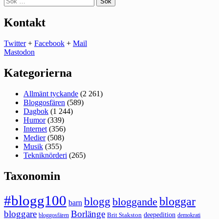
efter:
Kontakt
Twitter
+
Facebook
+
Mail
Mastodon
Kategorierna
Allmänt tyckande
(2 261)
Bloggosfären
(589)
Dagbok
(1 244)
Humor
(339)
Internet
(356)
Medier
(508)
Musik
(355)
Tekniknörderi
(265)
Taxonomin
#blogg100
bloggar
blogg
bloggande
barn
bloggare
Borlänge
deepedition
Brit Stakston
bloggosfären
demokrati