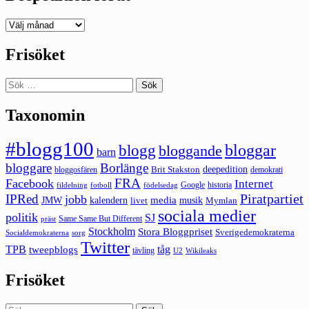
Deepedition
förut
Frisöket
Sök
efter:
Taxonomin
#blogg100
bloggar
blogg
bloggande
barn
bloggare
Borlänge
deepedition
Brit Stakston
bloggosfären
demokrati
FRA
Facebook
Internet
Google
historia
fildelning
fotboll
födelsedag
Piratpartiet
IPRed
jobb
kalendern
media
JMW
livet
musik
Mymlan
sociala medier
politik
SJ
Same Same But Different
präst
Stockholm
Stora Bloggpriset
Sverigedemokraterna
sorg
Socialdemokraterna
Twitter
TPB
tåg
tweepblogs
tävling
U2
Wikileaks
Frisöket
Sök