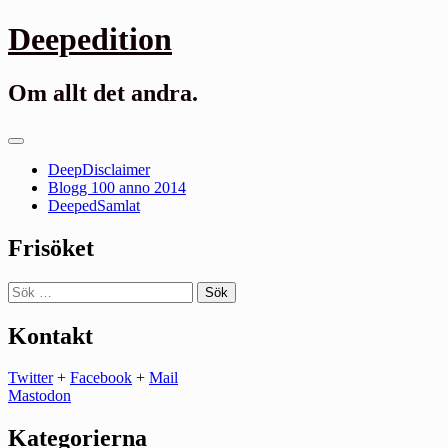
Gå
Deepedition
till
innehåll
Om allt det andra.
Primär
meny
DeepDisclaimer
Blogg 100 anno 2014
DeepedSamlat
Frisöket
Sök
efter:
Kontakt
Twitter
+
Facebook
+
Mail
Mastodon
Kategorierna