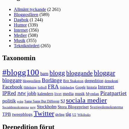
Allmänt tyckande
(2 261)
Bloggosfären
(589)
Dagbok
(1 244)
Humor
(339)
Internet
(356)
Medier
(508)
Musik
(355)
Tekniknörderi
(265)
Taxonomin
#blogg100
bloggar
blogg
bloggande
barn
bloggare
Borlänge
deepedition
Brit Stakston
bloggosfären
demokrati
FRA
Facebook
Internet
Google
historia
fildelning
fotboll
födelsedag
Piratpartiet
IPRed
jobb
kalendern
media
JMW
livet
musik
Mymlan
sociala medier
politik
SJ
Same Same But Different
präst
Stockholm
Stora Bloggpriset
Sverigedemokraterna
sorg
Socialdemokraterna
Twitter
TPB
tåg
tweepblogs
tävling
U2
Wikileaks
Deepedition förut