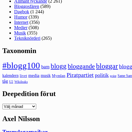
Allmänt tyckande
(2 261)
Bloggosfären
(589)
Dagbok
(1 244)
Humor
(339)
Internet
(356)
Medier
(508)
Musik
(355)
Tekniknörderi
(265)
Taxonomin
#blogg100
bloggar
blogg
bloggande
blogg
barn
Piratpartiet
politik
kalendern
media
livet
musik
Mymlan
Same Same
präst
tåg
U2
Wikileaks
Deepedition förut
Deepedition
förut
Axel Nilsson
Trumslagarpojkar