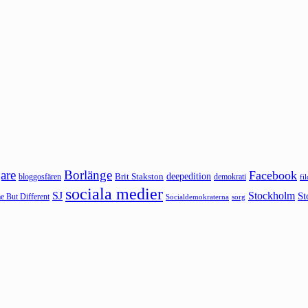
are
Borlänge
Facebook
deepedition
Brit Stakston
bloggosfären
demokrati
fi
sociala medier
SJ
Stockholm
St
 But Different
sorg
Socialdemokraterna