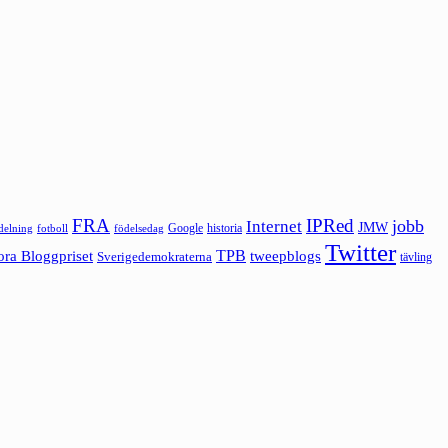
FRA
IPRed
jobb
Internet
JMW
Google
historia
ldelning
fotboll
födelsedag
Twitter
ora Bloggpriset
TPB
tweepblogs
Sverigedemokraterna
tävling