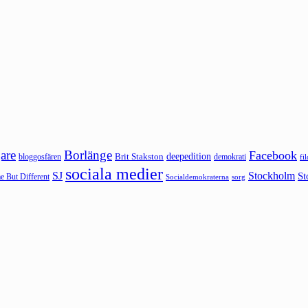
are
Borlänge
Facebook
deepedition
Brit Stakston
bloggosfären
demokrati
fi
sociala medier
SJ
Stockholm
St
 But Different
sorg
Socialdemokraterna