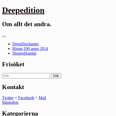
Gå
Deepedition
till
innehåll
Om allt det andra.
Primär
meny
DeepDisclaimer
Blogg 100 anno 2014
DeepedSamlat
Frisöket
Sök
efter:
Kontakt
Twitter
+
Facebook
+
Mail
Mastodon
Kategorierna