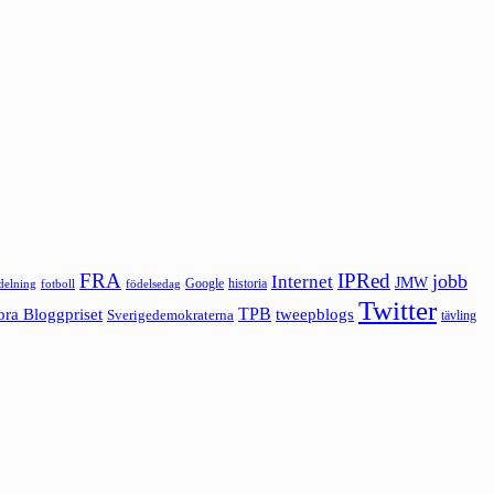
FRA
IPRed
jobb
Internet
JMW
Google
historia
ldelning
fotboll
födelsedag
Twitter
ora Bloggpriset
TPB
tweepblogs
Sverigedemokraterna
tävling