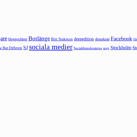
are
Borlänge
Facebook
deepedition
Brit Stakston
bloggosfären
demokrati
fi
sociala medier
SJ
Stockholm
St
 But Different
sorg
Socialdemokraterna