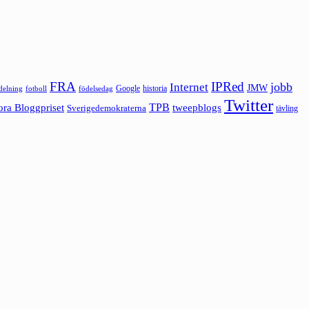
FRA
IPRed
jobb
Internet
JMW
Google
historia
ldelning
fotboll
födelsedag
Twitter
ora Bloggpriset
TPB
tweepblogs
Sverigedemokraterna
tävling