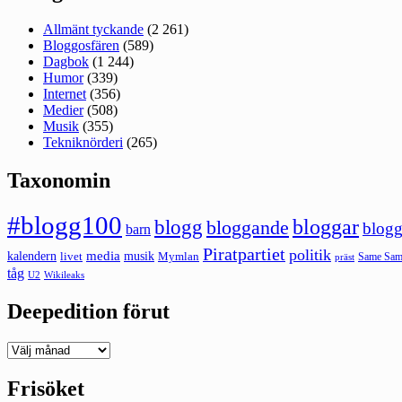
Allmänt tyckande
(2 261)
Bloggosfären
(589)
Dagbok
(1 244)
Humor
(339)
Internet
(356)
Medier
(508)
Musik
(355)
Tekniknörderi
(265)
Taxonomin
#blogg100
bloggar
blogg
bloggande
blogg
barn
Piratpartiet
politik
kalendern
media
livet
musik
Mymlan
Same Same
präst
tåg
U2
Wikileaks
Deepedition förut
Deepedition
förut
Frisöket