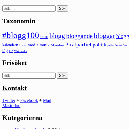
Sök
efter:
Taxonomin
#blogg100
bloggar
blogg
bloggande
blogg
barn
Piratpartiet
politik
kalendern
media
livet
musik
Mymlan
Same Same
präst
tåg
U2
Wikileaks
Frisöket
Sök
efter:
Kontakt
Twitter
+
Facebook
+
Mail
Mastodon
Kategorierna