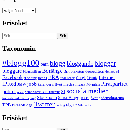
Deepedition
förut
Frisöket
Sök
efter:
Taxonomin
#blogg100
bloggar
blogg
bloggande
barn
bloggare
Borlänge
deepedition
Brit Stakston
bloggosfären
demokrati
FRA
Facebook
Internet
Google
historia
fildelning
fotboll
födelsedag
Piratpartiet
IPRed
jobb
kalendern
media
JMW
livet
musik
Mymlan
sociala medier
politik
SJ
Same Same But Different
präst
Stockholm
Stora Bloggpriset
Sverigedemokraterna
sorg
Socialdemokraterna
Twitter
TPB
tåg
tweepblogs
tävling
U2
Wikileaks
Frisöket
Sök