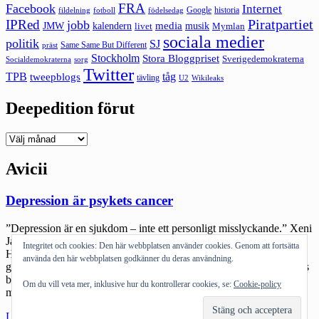
FRA
Facebook
Internet
Google
historia
fildelning
fotboll
födelsedag
Piratpartiet
IPRed
jobb
kalendern
media
JMW
livet
musik
Mymlan
sociala medier
politik
SJ
Same Same But Different
präst
Stockholm
Stora Bloggpriset
Sverigedemokraterna
sorg
Socialdemokraterna
Twitter
TPB
tåg
tweepblogs
tävling
U2
Wikileaks
Deepedition förut
Deepedition
förut
Avicii
Depression är psykets cancer
”Depression är en sjukdom – inte ett personligt misslyckande.” Xeni
Jardin Det skrivs spaltmil om Aviciis depression och självmord.
Integritet och cookies: Den här webbplatsen använder cookies. Genom att fortsätta
Hans utbrändhet och hur allt runtom honom hela tiden pushade att
använda den här webbplatsen godkänner du deras användning.
göra mer, vara mer. Beroendet av både att få göra men också andras
beroende av honom. SVTs dokumentär är otäck och viktig på så
Om du vill veta mer, inklusive hur du kontrollerar cookies, se:
Cookie-policy
många […]
"Depression
Läs mer