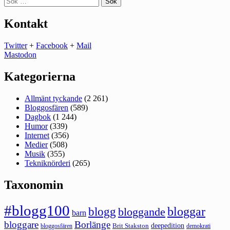
efter:
Kontakt
Twitter
+
Facebook
+
Mail
Mastodon
Kategorierna
Allmänt tyckande
(2 261)
Bloggosfären
(589)
Dagbok
(1 244)
Humor
(339)
Internet
(356)
Medier
(508)
Musik
(355)
Tekniknörderi
(265)
Taxonomin
#blogg100
bloggar
blogg
bloggande
barn
bloggare
Borlänge
deepedition
Brit Stakston
bloggosfären
demokrati