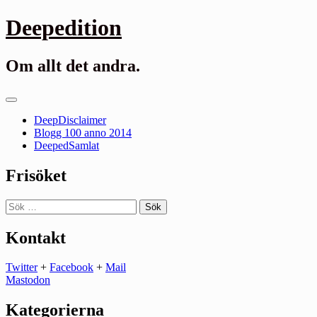
Gå
Deepedition
till
innehåll
Om allt det andra.
Primär
meny
DeepDisclaimer
Blogg 100 anno 2014
DeepedSamlat
Frisöket
Sök
efter:
Kontakt
Twitter
+
Facebook
+
Mail
Mastodon
Kategorierna