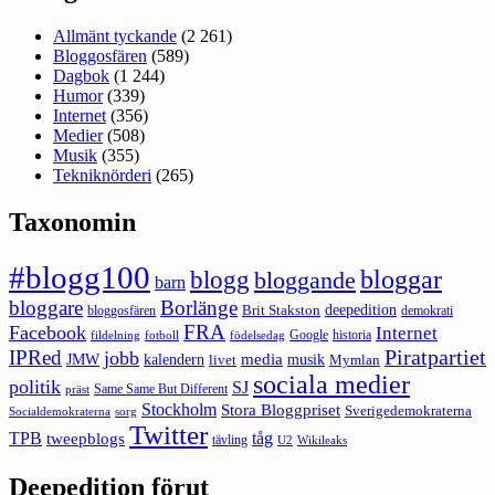
Allmänt tyckande
(2 261)
Bloggosfären
(589)
Dagbok
(1 244)
Humor
(339)
Internet
(356)
Medier
(508)
Musik
(355)
Tekniknörderi
(265)
Taxonomin
#blogg100
bloggar
blogg
bloggande
barn
bloggare
Borlänge
deepedition
Brit Stakston
bloggosfären
demokrati
FRA
Facebook
Internet
Google
historia
fildelning
fotboll
födelsedag
Piratpartiet
IPRed
jobb
kalendern
media
JMW
livet
musik
Mymlan
sociala medier
politik
SJ
Same Same But Different
präst
Stockholm
Stora Bloggpriset
Sverigedemokraterna
sorg
Socialdemokraterna
Twitter
TPB
tåg
tweepblogs
tävling
U2
Wikileaks
Deepedition förut