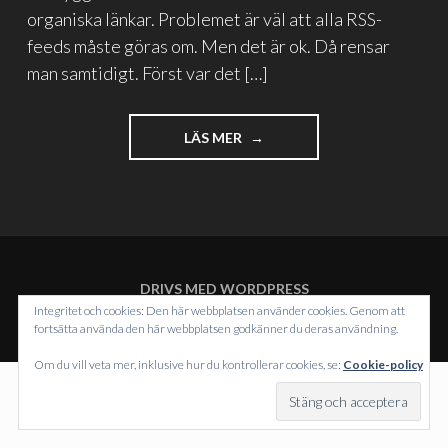
organiska länkar. Problemet är väl att alla RSS-
feeds måste göras om. Men det är ok. Då rensar
man samtidigt. Först var det […]
"GAMMALT
LÄS MER
NOTERAT"
DRIVS MED WORDPRESS
TEMA: INTERGALACTIC AV
WORDPRESS.COM
.
Integritet och cookies: Den här webbplatsen använder cookies. Genom att
fortsätta använda den här webbplatsen godkänner du deras användning.
Om du vill veta mer, inklusive hur du kontrollerar cookies, se:
Cookie-policy