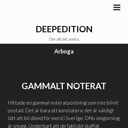
Gå
till
PRI
MEN
innehåll
DEEPEDITION
Om allt det andra.
Arboga
GAMMALT NOTERAT
Hittade en gammal noteratpostning som inte blivit
postad. Det är bara att konstatera: det är väldigt
lätt att bli dömd för mord i Sverige. DNs omgörning
är snygg. Underbart att de faktiskt skaffat