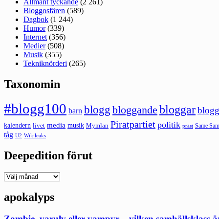
Allmänt tyckande
(2 261)
Bloggosfären
(589)
Dagbok
(1 244)
Humor
(339)
Internet
(356)
Medier
(508)
Musik
(355)
Tekniknörderi
(265)
Taxonomin
#blogg100
bloggar
blogg
bloggande
blogg
barn
Piratpartiet
politik
kalendern
media
livet
musik
Mymlan
Same Same
präst
tåg
U2
Wikileaks
Deepedition förut
Deepedition
förut
apokalyps
Zombie, varulv eller vampyr – vilken samhällsklass ä