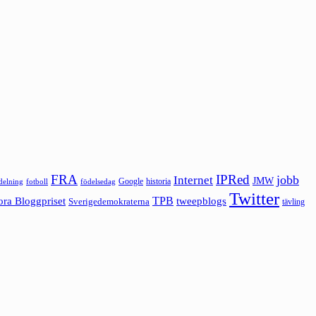
FRA
IPRed
jobb
Internet
JMW
Google
historia
ldelning
fotboll
födelsedag
Twitter
ora Bloggpriset
TPB
tweepblogs
Sverigedemokraterna
tävling