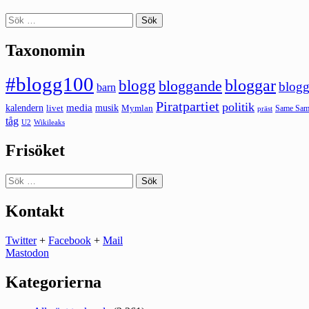
Sök
efter:
Taxonomin
#blogg100
bloggar
blogg
bloggande
blogg
barn
Piratpartiet
politik
kalendern
media
livet
musik
Mymlan
Same Same
präst
tåg
U2
Wikileaks
Frisöket
Sök
efter:
Kontakt
Twitter
+
Facebook
+
Mail
Mastodon
Kategorierna