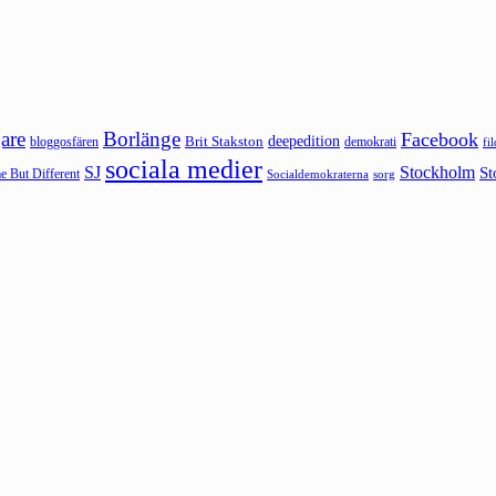
are
Borlänge
Facebook
deepedition
Brit Stakston
bloggosfären
demokrati
fi
sociala medier
SJ
Stockholm
St
 But Different
sorg
Socialdemokraterna