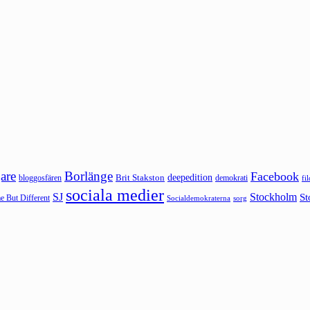
are
Borlänge
Facebook
deepedition
Brit Stakston
bloggosfären
demokrati
fi
sociala medier
SJ
Stockholm
St
 But Different
sorg
Socialdemokraterna