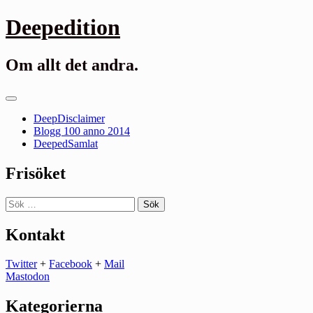
Gå
Deepedition
till
innehåll
Om allt det andra.
Primär
meny
DeepDisclaimer
Blogg 100 anno 2014
DeepedSamlat
Frisöket
Sök
efter:
Kontakt
Twitter
+
Facebook
+
Mail
Mastodon
Kategorierna