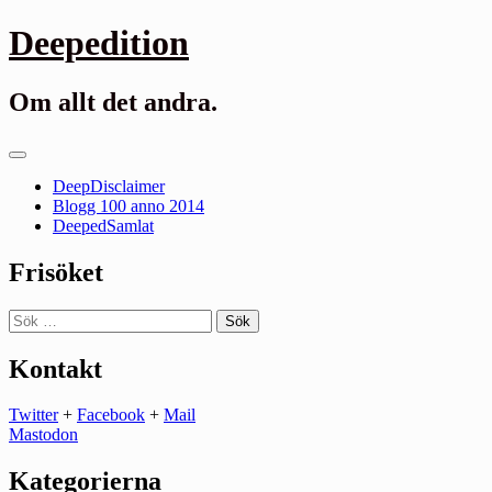
Gå
Deepedition
till
innehåll
Om allt det andra.
Primär
meny
DeepDisclaimer
Blogg 100 anno 2014
DeepedSamlat
Frisöket
Sök
efter:
Kontakt
Twitter
+
Facebook
+
Mail
Mastodon
Kategorierna