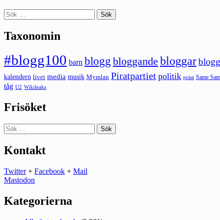
Sök
efter:
Taxonomin
#blogg100
bloggar
blogg
bloggande
blogg
barn
Piratpartiet
politik
kalendern
media
livet
musik
Mymlan
Same Same
präst
tåg
U2
Wikileaks
Frisöket
Sök
efter:
Kontakt
Twitter
+
Facebook
+
Mail
Mastodon
Kategorierna