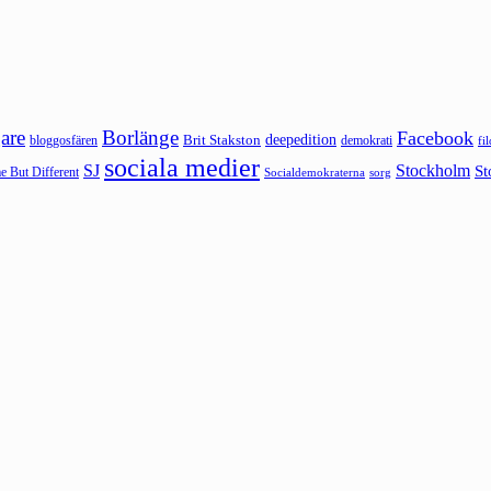
are
Borlänge
Facebook
deepedition
Brit Stakston
bloggosfären
demokrati
fi
sociala medier
SJ
Stockholm
St
 But Different
sorg
Socialdemokraterna