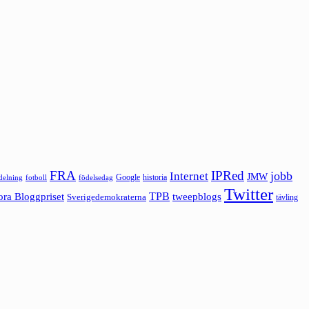
FRA
IPRed
jobb
Internet
JMW
Google
historia
ldelning
fotboll
födelsedag
Twitter
ora Bloggpriset
TPB
tweepblogs
Sverigedemokraterna
tävling