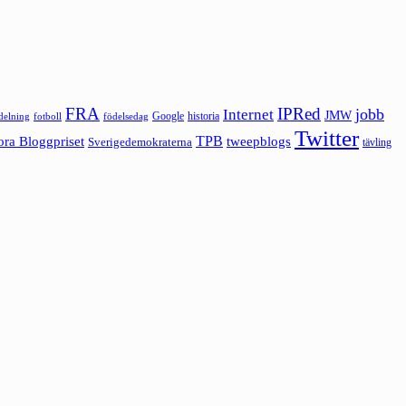
FRA
IPRed
jobb
Internet
JMW
Google
historia
ldelning
fotboll
födelsedag
Twitter
ora Bloggpriset
TPB
tweepblogs
Sverigedemokraterna
tävling