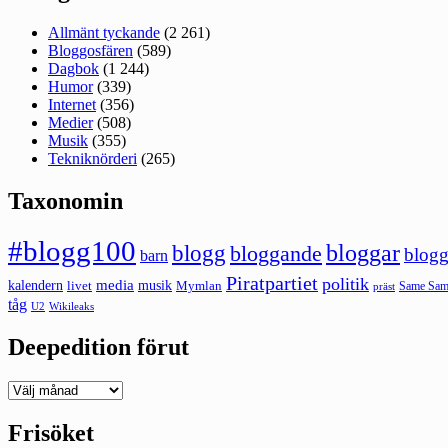
Allmänt tyckande
(2 261)
Bloggosfären
(589)
Dagbok
(1 244)
Humor
(339)
Internet
(356)
Medier
(508)
Musik
(355)
Tekniknörderi
(265)
Taxonomin
#blogg100
bloggar
blogg
bloggande
blogg
barn
Piratpartiet
politik
kalendern
media
livet
musik
Mymlan
Same Same
präst
tåg
U2
Wikileaks
Deepedition förut
Deepedition
förut
Frisöket