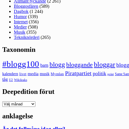
Allmänt tyckande
(2 261)
Bloggosfären
(589)
Dagbok
(1 244)
Humor
(339)
Internet
(356)
Medier
(508)
Musik
(355)
Tekniknörderi
(265)
Taxonomin
#blogg100
bloggar
blogg
bloggande
blogg
barn
Piratpartiet
politik
kalendern
media
livet
musik
Mymlan
Same Same
präst
tåg
U2
Wikileaks
Deepedition förut
Deepedition
förut
anklagelse
Är det fullmåne idag eller?