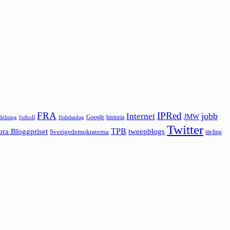
FRA
IPRed
jobb
Internet
JMW
Google
historia
ldelning
fotboll
födelsedag
Twitter
ora Bloggpriset
TPB
tweepblogs
Sverigedemokraterna
tävling