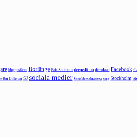
are
Borlänge
Facebook
deepedition
Brit Stakston
bloggosfären
demokrati
fi
sociala medier
SJ
Stockholm
St
 But Different
sorg
Socialdemokraterna