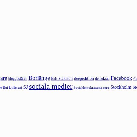
are
Borlänge
Facebook
deepedition
Brit Stakston
bloggosfären
demokrati
fi
sociala medier
SJ
Stockholm
St
 But Different
sorg
Socialdemokraterna