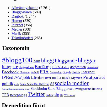
Allmänt tyckande
(2 261)
Bloggosfären
(589)
Dagbok
(1 244)
Humor
(339)
Internet
(356)
Medier
(508)
Musik
(355)
Tekniknörderi
(265)
Taxonomin
#blogg100
bloggar
blogg
bloggande
barn
bloggare
Borlänge
deepedition
Brit Stakston
bloggosfären
demokrati
FRA
Facebook
Internet
Google
historia
fildelning
fotboll
födelsedag
Piratpartiet
IPRed
jobb
kalendern
media
JMW
livet
musik
Mymlan
sociala medier
politik
SJ
Same Same But Different
präst
Stockholm
Stora Bloggpriset
Sverigedemokraterna
sorg
Socialdemokraterna
Twitter
TPB
tåg
tweepblogs
tävling
U2
Wikileaks
Deepedition förut