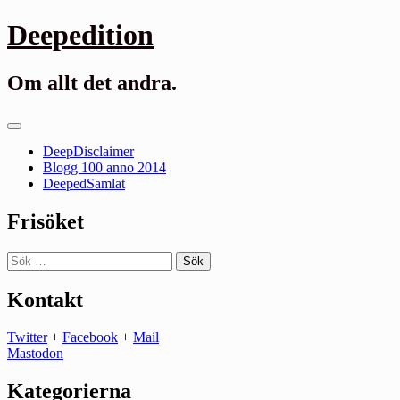
Gå
Deepedition
till
innehåll
Om allt det andra.
Primär
meny
DeepDisclaimer
Blogg 100 anno 2014
DeepedSamlat
Frisöket
Sök
efter:
Kontakt
Twitter
+
Facebook
+
Mail
Mastodon
Kategorierna