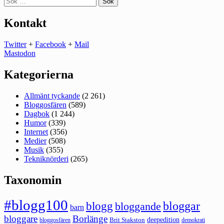
efter:
Kontakt
Twitter
+
Facebook
+
Mail
Mastodon
Kategorierna
Allmänt tyckande
(2 261)
Bloggosfären
(589)
Dagbok
(1 244)
Humor
(339)
Internet
(356)
Medier
(508)
Musik
(355)
Tekniknörderi
(265)
Taxonomin
#blogg100
bloggar
blogg
bloggande
barn
bloggare
Borlänge
deepedition
Brit Stakston
bloggosfären
demokrati