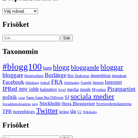
Deepedition
förut
Frisöket
Sök
efter:
Taxonomin
#blogg100
bloggar
blogg
bloggande
barn
bloggare
Borlänge
deepedition
Brit Stakston
bloggosfären
demokrati
FRA
Facebook
Internet
Google
historia
fildelning
fotboll
födelsedag
Piratpartiet
IPRed
jobb
kalendern
media
JMW
livet
musik
Mymlan
sociala medier
politik
SJ
Same Same But Different
präst
Stockholm
Stora Bloggpriset
Sverigedemokraterna
sorg
Socialdemokraterna
Twitter
TPB
tåg
tweepblogs
tävling
U2
Wikileaks
Frisöket
Sök