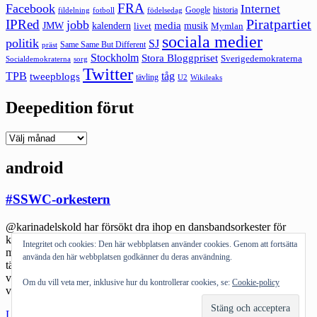
FRA
Facebook
Internet
Google
historia
fildelning
fotboll
födelsedag
Piratpartiet
IPRed
jobb
kalendern
media
JMW
livet
musik
Mymlan
sociala medier
politik
SJ
Same Same But Different
präst
Stockholm
Stora Bloggpriset
Sverigedemokraterna
sorg
Socialdemokraterna
Twitter
TPB
tåg
tweepblogs
tävling
U2
Wikileaks
Deepedition förut
Deepedition
förut
android
#SSWC-orkestern
@karinadelskold har försökt dra ihop en dansbandsorkester för
kommande nördhappening SSWC. Det har gått så där. Det är
Integritet och cookies: Den här webbplatsen använder cookies. Genom att fortsätta
mycket instrument och skit som ska med. Själv hade jag visserligen
använda den här webbplatsen godkänner du deras användning.
tänkt släpa basen om det fanns en stärkare men… Jag lurade på om
vi inte ändå skulle vara nördiga nog att faktiskt spela dansband på
Om du vill veta mer, inklusive hur du kontrollerar cookies, se:
Cookie-policy
våra […]
"#SSWC-
Läs mer