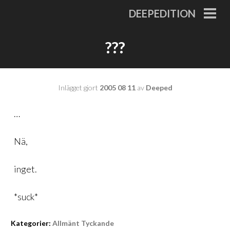
Gå
DEEPEDITION
till
PRI
MEN
innehåll
???
Inlägget gjort
2005 08 11
av
Deeped
…
Nä,
inget.
*suck*
Kategorier:
Allmänt Tyckande