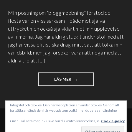
Min postning om “bloggmobbning” förstod de
flesta var en viss sarkasm – både mot själva
uttrycket men också självklart mot min upplevelse
av filmerna. Jag har aldrig stuckit under stol med att
jag har vissa elitistiska drag i mitt sätt att tolka min
världsbild; men jag försöker vara rätt noga med att
aldrig tro att […]
"VÅR
LÄS MER
FÖRKÄRLEK
TILL
ATT
NEDVÄRDERA"
Integritet och cookies: Den här webbplatsen använder cookies. Genom att
fortsätta använda den här webbplatsen godkänner du deras användning.
Om du vill veta mer, inklusive hur du kontrollerar cookies, se:
Cookie-policy
DRIVS MED WORDPRESS
TEMA: INTERGALACTIC AV
WORDPRESS.COM
.