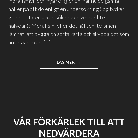
moralismen den nya religionen, när nu de gamla
håller på att dö enligt en undersökning (jag tycker
generellt den undersökningen verkar lite
halvdan)? Moralism fyller det hål som teismen
lämnat: att bygga en sorts karta och skydda det som
anses vara det […]
"MORALISMEN
LÄS MER
SOM
DEN
NYA
RELIGIONEN"
VÅR FÖRKÄRLEK TILL ATT
NEDVÄRDERA