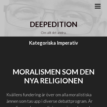
Gå
till
PRI
MEN
innehåll
DEEPEDITION
Om allt det andra.
Kategoriska Imperativ
MORALISMEN SOM DEN
NYA RELIGIONEN
Kvällens fundering är över om alla moralistiska
ämnen som tas upp i diverse debattprogram. Är