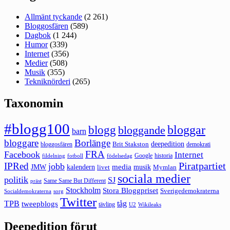
Allmänt tyckande
(2 261)
Bloggosfären
(589)
Dagbok
(1 244)
Humor
(339)
Internet
(356)
Medier
(508)
Musik
(355)
Tekniknörderi
(265)
Taxonomin
#blogg100
bloggar
blogg
bloggande
barn
bloggare
Borlänge
deepedition
Brit Stakston
bloggosfären
demokrati
FRA
Facebook
Internet
Google
historia
fildelning
fotboll
födelsedag
Piratpartiet
IPRed
jobb
kalendern
media
JMW
livet
musik
Mymlan
sociala medier
politik
SJ
Same Same But Different
präst
Stockholm
Stora Bloggpriset
Sverigedemokraterna
sorg
Socialdemokraterna
Twitter
TPB
tåg
tweepblogs
tävling
U2
Wikileaks
Deepedition förut