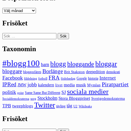
Deepedition
förut
Frisöket
Sök
efter:
Taxonomin
#blogg100
bloggar
blogg
bloggande
barn
bloggare
Borlänge
deepedition
Brit Stakston
bloggosfären
demokrati
FRA
Facebook
Internet
Google
historia
fildelning
fotboll
födelsedag
Piratpartiet
IPRed
jobb
kalendern
media
JMW
livet
musik
Mymlan
sociala medier
politik
SJ
Same Same But Different
präst
Stockholm
Stora Bloggpriset
Sverigedemokraterna
sorg
Socialdemokraterna
Twitter
TPB
tåg
tweepblogs
tävling
U2
Wikileaks
Frisöket
Sök