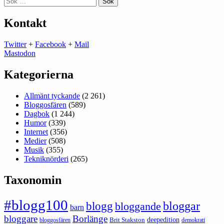
efter:
Kontakt
Twitter
+
Facebook
+
Mail
Mastodon
Kategorierna
Allmänt tyckande
(2 261)
Bloggosfären
(589)
Dagbok
(1 244)
Humor
(339)
Internet
(356)
Medier
(508)
Musik
(355)
Tekniknörderi
(265)
Taxonomin
#blogg100
bloggar
blogg
bloggande
barn
bloggare
Borlänge
deepedition
Brit Stakston
bloggosfären
demokrati