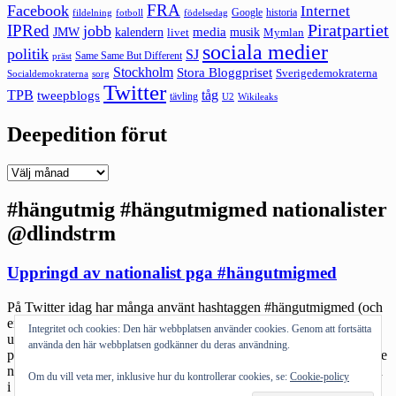
FRA
Facebook
Internet
Google
historia
fildelning
fotboll
födelsedag
Piratpartiet
IPRed
jobb
kalendern
media
JMW
livet
musik
Mymlan
sociala medier
politik
SJ
Same Same But Different
präst
Stockholm
Stora Bloggpriset
Sverigedemokraterna
sorg
Socialdemokraterna
Twitter
TPB
tåg
tweepblogs
tävling
U2
Wikileaks
Deepedition förut
Deepedition
förut
#hängutmig #hängutmigmed nationalister
@dlindstrm
Uppringd av nationalist pga #hängutmigmed
På Twitter idag har många använt hashtaggen #hängutmigmed (och
en del #hängutmig). Det hela har sin början i att tre unga tjejer blev
Integritet och cookies: Den här webbplatsen använder cookies. Genom att fortsätta
upprörda av en nazistisk demonstration i Bollnäs och valde att satsa
använda den här webbplatsen godkänner du deras användning.
på en anti-rasistisk demonstration. Tjejerna blev uthängda på diverse
nationalistiska nätforum vilket gjorde att hashtaggen skapades. Men
Om du vill veta mer, inklusive hur du kontrollerar cookies, se:
Cookie-policy
i den minst sagt […]