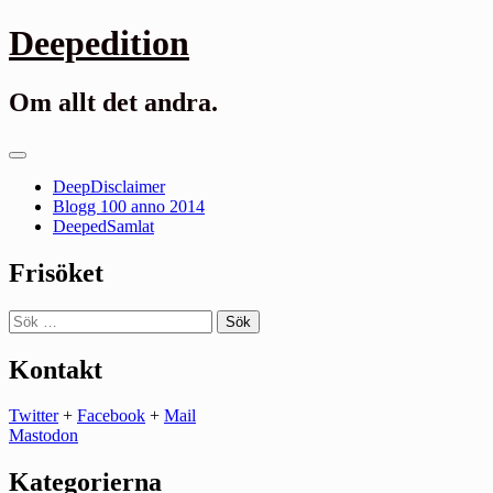
Gå
Deepedition
till
innehåll
Om allt det andra.
Primär
meny
DeepDisclaimer
Blogg 100 anno 2014
DeepedSamlat
Frisöket
Sök
efter:
Kontakt
Twitter
+
Facebook
+
Mail
Mastodon
Kategorierna