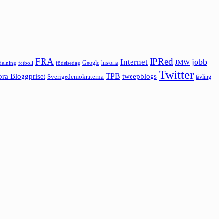
FRA
IPRed
jobb
Internet
JMW
Google
historia
ldelning
fotboll
födelsedag
Twitter
ora Bloggpriset
TPB
tweepblogs
Sverigedemokraterna
tävling