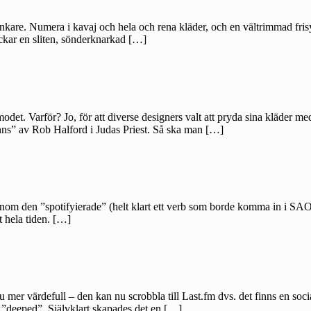
nkare. Numera i kavaj och hela och rena kläder, och en vältrimmad fris
ckar en sliten, sönderknarkad […]
modet. Varför? Jo, för att diverse designers valt att pryda sina kläder 
nns” av Rob Halford i Judas Priest. Så ska man […]
genom den ”spotifyierade” (helt klart ett verb som borde komma in i SAOL
t hela tiden. […]
nu mer värdefull – den kan nu scrobbla till Last.fm dvs. det finns en so
 ”deeped”. Självklart skapades det en […]