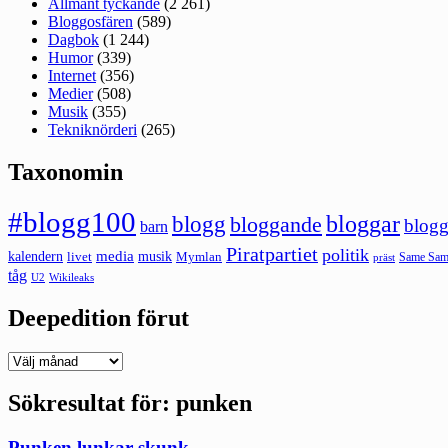
Allmänt tyckande
(2 261)
Bloggosfären
(589)
Dagbok
(1 244)
Humor
(339)
Internet
(356)
Medier
(508)
Musik
(355)
Tekniknörderi
(265)
Taxonomin
#blogg100
bloggar
blogg
bloggande
blogg
barn
Piratpartiet
politik
kalendern
media
livet
musik
Mymlan
Same Same
präst
tåg
U2
Wikileaks
Deepedition förut
Deepedition
förut
Sökresultat för:
punken
Punken lunkar skunk