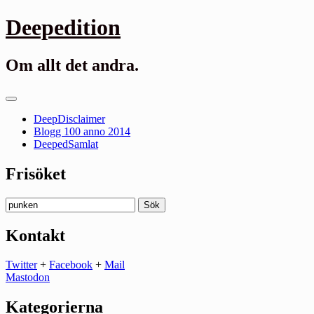
Gå
Deepedition
till
innehåll
Om allt det andra.
Primär
meny
DeepDisclaimer
Blogg 100 anno 2014
DeepedSamlat
Frisöket
Sök
efter:
Kontakt
Twitter
+
Facebook
+
Mail
Mastodon
Kategorierna