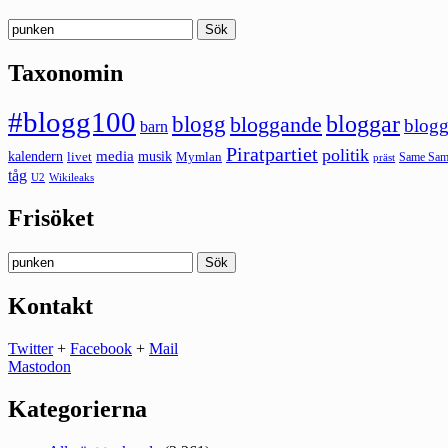
Sök
efter:
Taxonomin
#blogg100
bloggar
blogg
bloggande
blogg
barn
Piratpartiet
politik
kalendern
media
livet
musik
Mymlan
Same Same
präst
tåg
U2
Wikileaks
Frisöket
Sök
efter:
Kontakt
Twitter
+
Facebook
+
Mail
Mastodon
Kategorierna