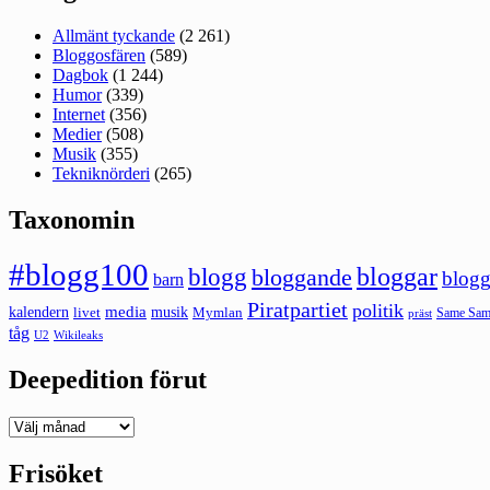
Allmänt tyckande
(2 261)
Bloggosfären
(589)
Dagbok
(1 244)
Humor
(339)
Internet
(356)
Medier
(508)
Musik
(355)
Tekniknörderi
(265)
Taxonomin
#blogg100
bloggar
blogg
bloggande
blogg
barn
Piratpartiet
politik
kalendern
media
livet
musik
Mymlan
Same Same
präst
tåg
U2
Wikileaks
Deepedition förut
Deepedition
förut
Frisöket