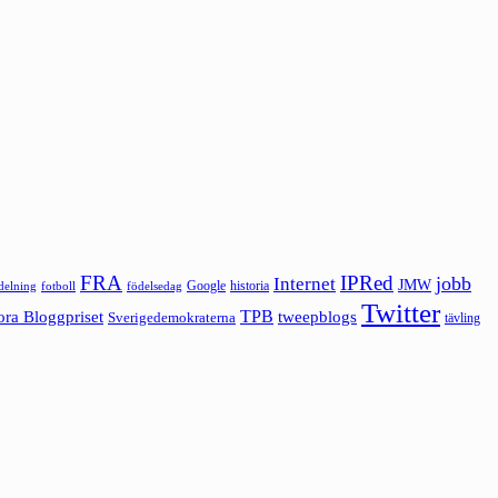
FRA
IPRed
jobb
Internet
JMW
Google
historia
ldelning
fotboll
födelsedag
Twitter
ora Bloggpriset
TPB
tweepblogs
Sverigedemokraterna
tävling