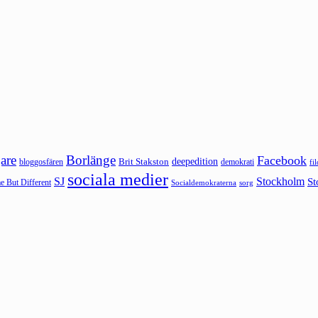
are
Borlänge
Facebook
deepedition
Brit Stakston
bloggosfären
demokrati
fi
sociala medier
SJ
Stockholm
St
 But Different
sorg
Socialdemokraterna