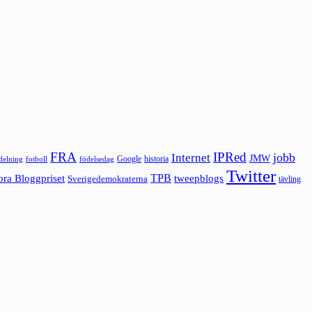
FRA
IPRed
jobb
Internet
JMW
Google
historia
ldelning
fotboll
födelsedag
Twitter
ora Bloggpriset
TPB
tweepblogs
Sverigedemokraterna
tävling