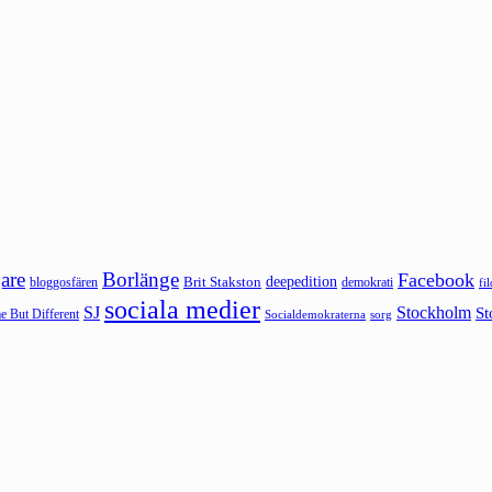
are
Borlänge
Facebook
deepedition
Brit Stakston
bloggosfären
demokrati
fi
sociala medier
SJ
Stockholm
St
 But Different
sorg
Socialdemokraterna