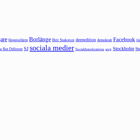
are
Borlänge
Facebook
deepedition
Brit Stakston
bloggosfären
demokrati
fi
sociala medier
SJ
Stockholm
St
 But Different
sorg
Socialdemokraterna