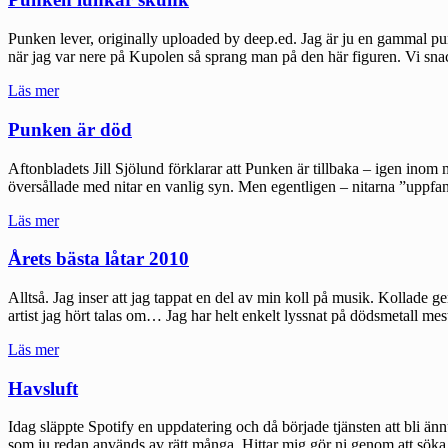
Punken lever, originally uploaded by deep.ed. Jag är ju en gammal pu
när jag var nere på Kupolen så sprang man på den här figuren. Vi sna
"Punken
Läs mer
lunkar
skunk"
Punken är död
Aftonbladets Jill Sjölund förklarar att Punken är tillbaka – igen inom 
översållade med nitar en vanlig syn. Men egentligen – nitarna ”uppfa
"Punken
Läs mer
är
död"
Årets bästa låtar 2010
Alltså. Jag inser att jag tappat en del av min koll på musik. Kollade 
artist jag hört talas om… Jag har helt enkelt lyssnat på dödsmetall mes
"Årets
Läs mer
bästa
låtar
Havsluft
2010"
Idag släppte Spotify en uppdatering och då började tjänsten att bli än
som ju redan används av rätt många. Hittar mig gör ni genom att söka