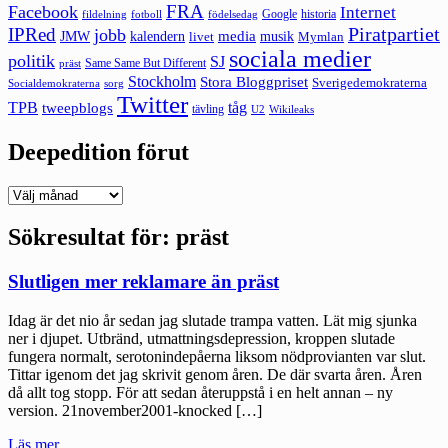
FRA
Facebook
Internet
Google
historia
fildelning
fotboll
födelsedag
Piratpartiet
IPRed
jobb
kalendern
media
JMW
livet
musik
Mymlan
sociala medier
politik
SJ
Same Same But Different
präst
Stockholm
Stora Bloggpriset
Sverigedemokraterna
sorg
Socialdemokraterna
Twitter
TPB
tåg
tweepblogs
tävling
U2
Wikileaks
Deepedition förut
Deepedition
förut
Sökresultat för:
präst
Slutligen mer reklamare än präst
Idag är det nio år sedan jag slutade trampa vatten. Lät mig sjunka
ner i djupet. Utbränd, utmattningsdepression, kroppen slutade
fungera normalt, serotonindepåerna liksom nödprovianten var slut.
Tittar igenom det jag skrivit genom åren. De där svarta åren. Åren
då allt tog stopp. För att sedan återuppstå i en helt annan – ny
version. 21november2001-knocked […]
"Slutligen
Läs mer