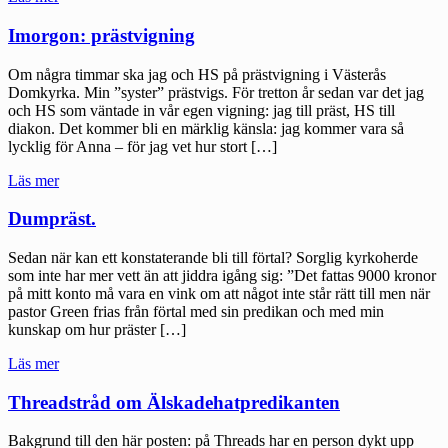
mer
reklamare
Imorgon: prästvigning
än
präst"
Om några timmar ska jag och HS på prästvigning i Västerås
Domkyrka. Min ”syster” prästvigs. För tretton år sedan var det jag
och HS som väntade in vår egen vigning: jag till präst, HS till
diakon. Det kommer bli en märklig känsla: jag kommer vara så
lycklig för Anna – för jag vet hur stort […]
"Imorgon:
Läs mer
prästvigning"
Dumpräst.
Sedan när kan ett konstaterande bli till förtal? Sorglig kyrkoherde
som inte har mer vett än att jiddra igång sig: ”Det fattas 9000 kronor
på mitt konto må vara en vink om att något inte står rätt till men när
pastor Green frias från förtal med sin predikan och med min
kunskap om hur präster […]
"Dumpräst."
Läs mer
Threadstråd om Älskadehatpredikanten
Bakgrund till den här posten: på Threads har en person dykt upp