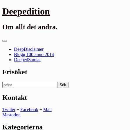
Gå
Deepedition
till
innehåll
Om allt det andra.
Primär
meny
DeepDisclaimer
Blogg 100 anno 2014
DeepedSamlat
Frisöket
Sök
efter:
Kontakt
Twitter
+
Facebook
+
Mail
Mastodon
Kategorierna