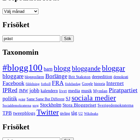
Deepedition
förut
Frisöket
Sök
efter:
Taxonomin
#blogg100
bloggar
blogg
bloggande
barn
bloggare
Borlänge
deepedition
Brit Stakston
bloggosfären
demokrati
FRA
Facebook
Internet
Google
historia
fildelning
fotboll
födelsedag
Piratpartiet
IPRed
jobb
kalendern
media
JMW
livet
musik
Mymlan
sociala medier
politik
SJ
Same Same But Different
präst
Stockholm
Stora Bloggpriset
Sverigedemokraterna
sorg
Socialdemokraterna
Twitter
TPB
tåg
tweepblogs
tävling
U2
Wikileaks
Frisöket
Sök