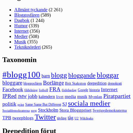
Allmänt tyckande
(2 261)
Bloggosfären
(589)
Dagbok
(1 244)
Humor
(339)
Internet
(356)
Medier
(508)
Musik
(355)
Tekniknörderi
(265)
Taxonomin
#blogg100
bloggar
blogg
bloggande
barn
bloggare
Borlänge
deepedition
Brit Stakston
bloggosfären
demokrati
FRA
Facebook
Internet
Google
historia
fildelning
fotboll
födelsedag
Piratpartiet
IPRed
jobb
kalendern
media
JMW
livet
musik
Mymlan
sociala medier
politik
SJ
Same Same But Different
präst
Stockholm
Stora Bloggpriset
Sverigedemokraterna
sorg
Socialdemokraterna
Twitter
TPB
tåg
tweepblogs
tävling
U2
Wikileaks
Deepedition förut