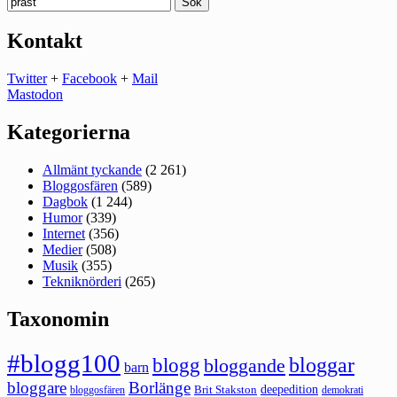
efter:
Kontakt
Twitter
+
Facebook
+
Mail
Mastodon
Kategorierna
Allmänt tyckande
(2 261)
Bloggosfären
(589)
Dagbok
(1 244)
Humor
(339)
Internet
(356)
Medier
(508)
Musik
(355)
Tekniknörderi
(265)
Taxonomin
#blogg100
bloggar
blogg
bloggande
barn
bloggare
Borlänge
deepedition
Brit Stakston
bloggosfären
demokrati