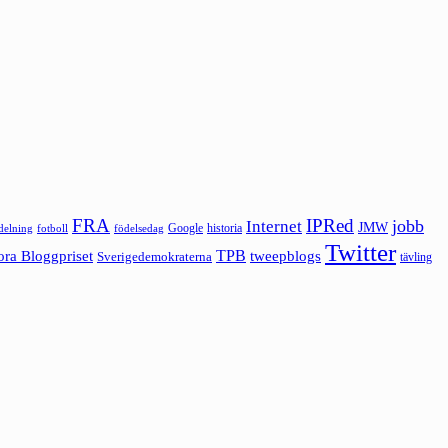
FRA
IPRed
jobb
Internet
JMW
Google
historia
ldelning
fotboll
födelsedag
Twitter
ora Bloggpriset
TPB
tweepblogs
Sverigedemokraterna
tävling