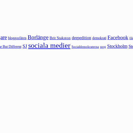
are
Borlänge
Facebook
deepedition
Brit Stakston
bloggosfären
demokrati
fi
sociala medier
SJ
Stockholm
St
 But Different
sorg
Socialdemokraterna