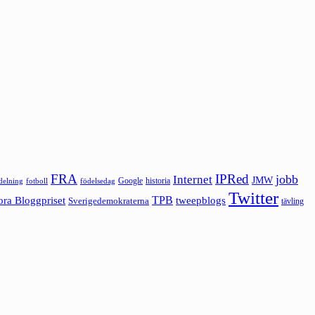
FRA
IPRed
jobb
Internet
JMW
Google
historia
ldelning
fotboll
födelsedag
Twitter
ora Bloggpriset
TPB
tweepblogs
Sverigedemokraterna
tävling