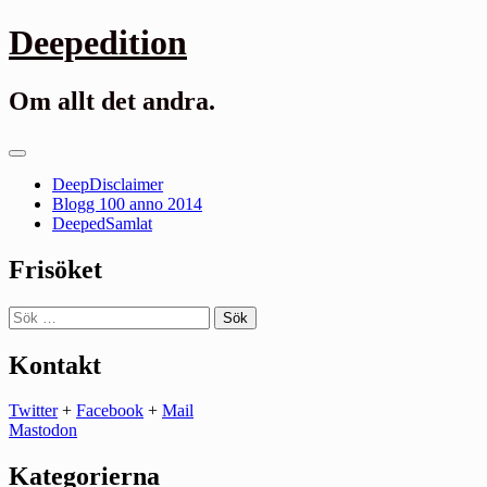
Gå
Deepedition
till
innehåll
Om allt det andra.
Primär
meny
DeepDisclaimer
Blogg 100 anno 2014
DeepedSamlat
Frisöket
Sök
efter:
Kontakt
Twitter
+
Facebook
+
Mail
Mastodon
Kategorierna