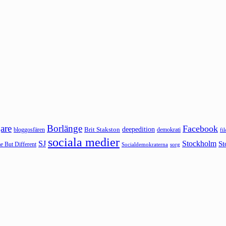
are
Borlänge
Facebook
deepedition
Brit Stakston
bloggosfären
demokrati
fi
sociala medier
SJ
Stockholm
St
 But Different
sorg
Socialdemokraterna