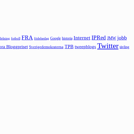
FRA
IPRed
jobb
Internet
JMW
Google
historia
ldelning
fotboll
födelsedag
Twitter
ora Bloggpriset
TPB
tweepblogs
Sverigedemokraterna
tävling