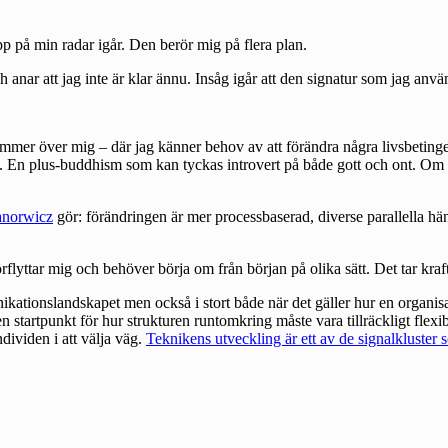
 på min radar igår. Den berör mig på flera plan.
h anar att jag inte är klar ännu. Insåg igår att den signatur som jag anv
ommer över mig – där jag känner behov av att förändra några livsbeting
on. En plus-buddhism som kan tyckas introvert på både gott och ont. Om al
norwicz
gör: förändringen är mer processbaserad, diverse parallella h
g förflyttar mig och behöver börja om från början på olika sätt. Det tar k
nikationslandskapet men också i stort både när det gäller hur en organis
 en startpunkt för hur strukturen runtomkring måste vara tillräckligt fle
dividen i att välja väg.
Teknikens utveckling är ett av de signalkluster