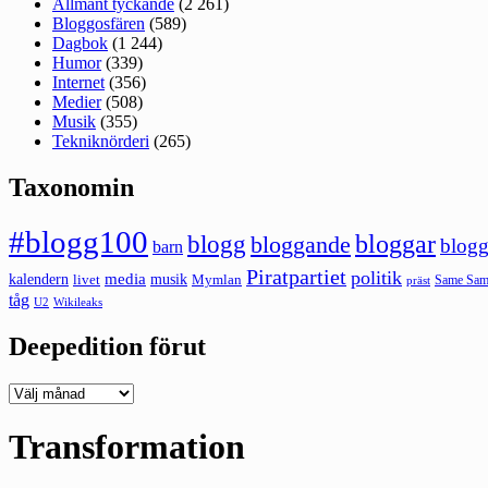
Allmänt tyckande
(2 261)
Bloggosfären
(589)
Dagbok
(1 244)
Humor
(339)
Internet
(356)
Medier
(508)
Musik
(355)
Tekniknörderi
(265)
Taxonomin
#blogg100
bloggar
blogg
bloggande
blogg
barn
Piratpartiet
politik
kalendern
media
livet
musik
Mymlan
Same Same
präst
tåg
U2
Wikileaks
Deepedition förut
Deepedition
förut
Transformation