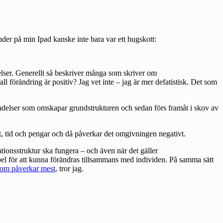
änder på min Ipad kanske inte bara var ett hugskott:
elser. Generellt så beskriver många som skriver om
l förändring är positiv? Jag vet inte – jag är mer defatistisk. Det som
ändelser som omskapar grundstrukturen och sedan förs framåt i skov av
raft, tid och pengar och då påverkar det omgivningen negativt.
ationsstruktur ska fungera – och även när det gäller
xibel för att kunna förändras tillsammans med individen. På samma sätt
 som påverkar mest
, tror jag.