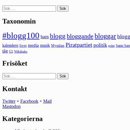
Sök
efter:
Taxonomin
#blogg100
bloggar
blogg
bloggande
blogg
barn
Piratpartiet
politik
kalendern
media
livet
musik
Mymlan
Same Same
präst
tåg
U2
Wikileaks
Frisöket
Sök
efter:
Kontakt
Twitter
+
Facebook
+
Mail
Mastodon
Kategorierna