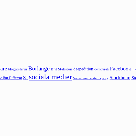
are
Borlänge
Facebook
deepedition
Brit Stakston
bloggosfären
demokrati
fi
sociala medier
SJ
Stockholm
St
 But Different
sorg
Socialdemokraterna