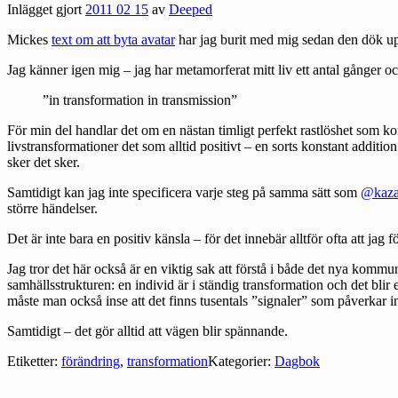
Inlägget gjort
2011 02 15
av
Deeped
Mickes
text om att byta avatar
har jag burit med mig sedan den dök upp
Jag känner igen mig – jag har metamorferat mitt liv ett antal gånger oc
”in transformation in transmission”
För min del handlar det om en nästan timligt perfekt rastlöshet som k
livstransformationer det som alltid positivt – en sorts konstant additi
sker det sker.
Samtidigt kan jag inte specificera varje steg på samma sätt som
@kaza
större händelser.
Det är inte bara en positiv känsla – för det innebär alltför ofta att ja
Jag tror det här också är en viktig sak att förstå i både det nya kommu
samhällsstrukturen: en individ är i ständig transformation och det blir
måste man också inse att det finns tusentals ”signaler” som påverkar in
Samtidigt – det gör alltid att vägen blir spännande.
Etiketter:
förändring
,
transformation
Kategorier:
Dagbok