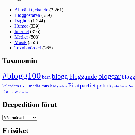
Allmänt tyckande
(2 261)
Bloggosfären
(589)
Dagbok
(1 244)
Humor
(339)
Internet
(356)
Medier
(508)
Musik
(355)
Tekniknörderi
(265)
Taxonomin
#blogg100
bloggar
blogg
bloggande
blogg
barn
Piratpartiet
politik
kalendern
media
livet
musik
Mymlan
Same Same
präst
tåg
U2
Wikileaks
Deepedition förut
Deepedition
förut
Frisöket