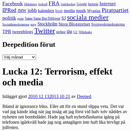
FRA
Facebook
Internet
Google
historia
fildelning
fotboll
födelsedag
Piratpartiet
IPRed
jobb
kalendern
media
JMW
livet
musik
Mymlan
sociala medier
politik
SJ
Same Same But Different
präst
Stockholm
Stora Bloggpriset
Sverigedemokraterna
sorg
Socialdemokraterna
Twitter
TPB
tåg
tweepblogs
tävling
U2
Wikileaks
Deepedition förut
Deepedition
förut
Lucka 12: Terrorism, effekt
och media
Inlägget gjort
2010 12 13
2013 10 21
av
Deeped
Ibland är ignorance bliss. Eller att för en stund slippa veta. Det var
vad jag kände idag när jag insåg att jag först vid halv tolv nåddes av
nyheten om bombdådet. Hade jag haft nyhetsflasharna igång på
telefonen igårkväll hade jag nog antagligen inte haft lika trevligt på
julfesten.