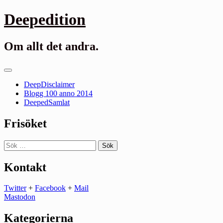
Gå
Deepedition
till
innehåll
Om allt det andra.
Primär
meny
DeepDisclaimer
Blogg 100 anno 2014
DeepedSamlat
Frisöket
Sök
efter:
Kontakt
Twitter
+
Facebook
+
Mail
Mastodon
Kategorierna