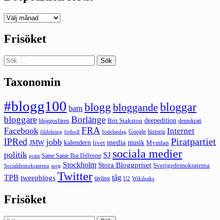
Deepedition
förut
Frisöket
Sök
efter:
Taxonomin
#blogg100
bloggar
blogg
bloggande
barn
bloggare
Borlänge
deepedition
Brit Stakston
bloggosfären
demokrati
FRA
Facebook
Internet
Google
historia
fildelning
fotboll
födelsedag
Piratpartiet
IPRed
jobb
kalendern
media
JMW
livet
musik
Mymlan
sociala medier
politik
SJ
Same Same But Different
präst
Stockholm
Stora Bloggpriset
Sverigedemokraterna
sorg
Socialdemokraterna
Twitter
TPB
tåg
tweepblogs
tävling
U2
Wikileaks
Frisöket
Sök