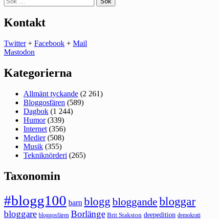
efter:
Kontakt
Twitter
+
Facebook
+
Mail
Mastodon
Kategorierna
Allmänt tyckande
(2 261)
Bloggosfären
(589)
Dagbok
(1 244)
Humor
(339)
Internet
(356)
Medier
(508)
Musik
(355)
Tekniknörderi
(265)
Taxonomin
#blogg100
bloggar
blogg
bloggande
barn
bloggare
Borlänge
deepedition
Brit Stakston
bloggosfären
demokrati