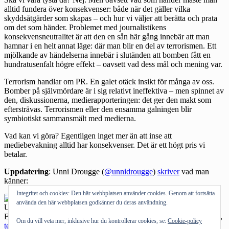
alltid fundera över konsekvenser: både när det gäller vilka
skyddsåtgärder som skapas – och hur vi väljer att berätta och prata
om det som händer. Problemet med journalistikens
konsekvensneutralitet är att den en sån här gång innebär att man
hamnar i en helt annat läge: där man blir en del av terrorismen. Ett
mjölkande av händelserna innebär i slutänden att bomben fått en
hundratusenfalt högre effekt – oavsett vad dess mål och mening var.
Terrorism handlar om PR. En galet otäck insikt för många av oss.
Bomber på självmördare är i sig relativt ineffektiva – men spinnet av
den, diskussionerna, medierapporteringen: det ger den makt som
eftersträvas. Terrorismen eller den ensamma galningen blir
symbiotiskt sammansmält med medierna.
Vad kan vi göra? Egentligen inget mer än att inse att
mediebevakning alltid har konsekvenser. Det är ett högt pris vi
betalar.
Uppdatering
: Unni Drougge (
@unnidrougge
)
skriver
vad man
känner:
Integritet och cookies: Den här webbplatsen använder cookies. Genom att fortsätta
@Unni
Drougge: Det ?inte terrord?t i ..." />
använda den här webbplatsen godkänner du deras användning.
Uploaded with
Skitch
!
Etiketter:
kalendern
,
konsekvens
,
konsekvensneutralitet
,
media
,
PR
,
Om du vill veta mer, inklusive hur du kontrollerar cookies, se:
Cookie-policy
terrorism
Kategorier:
Allmänt tyckande