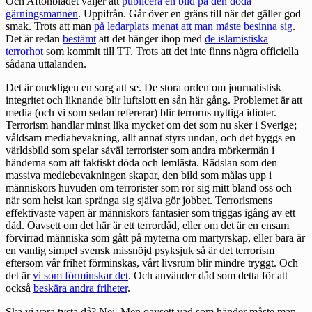
Och Aftonbladet väljer att
publicera en bild på den döda
gärningsmannen
. Uppifrån. Går över en gräns till när det gäller god
smak. Trots att man
på ledarplats menat att man måste besinna sig
.
Det är redan
bestämt
att det hänger ihop med
de islamistiska
terrorhot
som kommit till TT. Trots att det inte finns några officiella
sådana uttalanden.
Det är onekligen en sorg att se. De stora orden om journalistisk
integritet och liknande blir luftslott en sån här gång. Problemet är att
media (och vi som sedan refererar) blir terrorns nyttiga idioter.
Terrorism handlar minst lika mycket om det som nu sker i Sverige;
våldsam mediabevakning, allt annat styrs undan, och det byggs en
världsbild som spelar såväl terrorister som andra mörkermän i
händerna som att faktiskt döda och lemlästa. Rädslan som den
massiva mediebevakningen skapar, den bild som målas upp i
människors huvuden om terrorister som rör sig mitt bland oss och
när som helst kan spränga sig själva gör jobbet. Terrorismens
effektivaste vapen är människors fantasier som triggas igång av ett
dåd. Oavsett om det här är ett terrordåd, eller om det är en ensam
förvirrad människa som gått på myterna om martyrskap, eller bara är
en vanlig simpel svensk missnöjd psyksjuk så är det terrorism
eftersom vår frihet förminskas, vårt livsrum blir mindre tryggt. Och
det är
vi som förminskar det
. Och använder dåd som detta för att
också
beskära andra friheter
.
Ska vi vara tysta då? Nej. Men oavsett vad som händer måste man