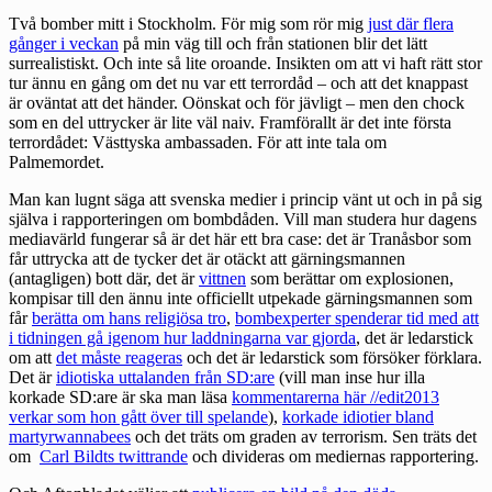
Två bomber mitt i Stockholm. För mig som rör mig
just där flera
gånger i veckan
på min väg till och från stationen blir det lätt
surrealistiskt. Och inte så lite oroande. Insikten om att vi haft rätt stor
tur ännu en gång om det nu var ett terrordåd – och att det knappast
är oväntat att det händer. Oönskat och för jävligt – men den chock
som en del uttrycker är lite väl naiv. Framförallt är det inte första
terrordådet: Västtyska ambassaden. För att inte tala om
Palmemordet.
Man kan lugnt säga att svenska medier i princip vänt ut och in på sig
själva i rapporteringen om bombdåden. Vill man studera hur dagens
mediavärld fungerar så är det här ett bra case: det är Tranåsbor som
får uttrycka att de tycker det är otäckt att gärningsmannen
(antagligen) bott där, det är
vittnen
som berättar om explosionen,
kompisar till den ännu inte officiellt utpekade gärningsmannen som
får
berätta om hans religiösa tro
,
bombexperter spenderar tid med att
i tidningen gå igenom hur laddningarna var gjorda
, det är ledarstick
om att
det måste reageras
och det är ledarstick som försöker förklara.
Det är
idiotiska uttalanden från SD:are
(vill man inse hur illa
korkade SD:are är ska man läsa
kommentarerna här //edit2013
verkar som hon gått över till spelande
),
korkade idiotier bland
martyrwannabees
och det träts om graden av terrorism. Sen träts det
om
Carl Bildts twittrande
och divideras om mediernas rapportering.