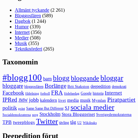
Allmänt tyckande
(2 261)
Bloggosfären
(589)
Dagbok
(1 244)
Humor
(339)
Internet
(356)
Medier
(508)
Musik
(355)
Tekniknörderi
(265)
Taxonomin
#blogg100
bloggar
blogg
bloggande
barn
bloggare
Borlänge
deepedition
Brit Stakston
bloggosfären
demokrati
FRA
Facebook
Internet
Google
historia
fildelning
fotboll
födelsedag
Piratpartiet
IPRed
jobb
kalendern
media
JMW
livet
musik
Mymlan
sociala medier
politik
SJ
Same Same But Different
präst
Stockholm
Stora Bloggpriset
Sverigedemokraterna
sorg
Socialdemokraterna
Twitter
TPB
tåg
tweepblogs
tävling
U2
Wikileaks
Deepedition förut