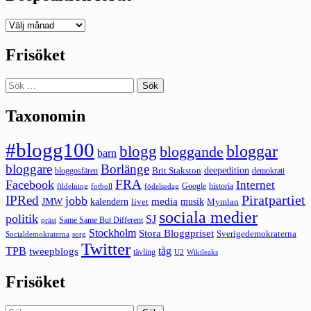
Deepedition
förut
Frisöket
Sök
efter:
Taxonomin
#blogg100
bloggar
blogg
bloggande
barn
bloggare
Borlänge
deepedition
Brit Stakston
bloggosfären
demokrati
FRA
Facebook
Internet
Google
historia
fildelning
fotboll
födelsedag
Piratpartiet
IPRed
jobb
kalendern
media
JMW
livet
musik
Mymlan
sociala medier
politik
SJ
Same Same But Different
präst
Stockholm
Stora Bloggpriset
Sverigedemokraterna
sorg
Socialdemokraterna
Twitter
TPB
tåg
tweepblogs
tävling
U2
Wikileaks
Frisöket
Sök