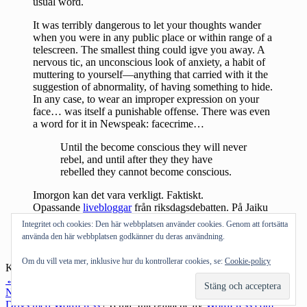
usual word.
It was terribly dangerous to let your thoughts wander
when you were in any public place or within range of a
telescreen. The smallest thing could igve you away. A
nervous tic, an unconscious look of anxiety, a habit of
muttering to yourself—anything that carried with it the
suggestion of abnormality, of having something to hide.
In any case, to wear an improper expression on your
face… was itself a punishable offense. There was even
a word for it in Newspeak: facecrime…
Until the become conscious they will never
rebel, and until after they they have
rebelled they cannot become conscious.
Imorgon kan det vara verkligt. Faktiskt.
Opassande
livebloggar
från riksdagsdebatten. På Jaiku
sker livediskussionen
här
.
Integritet och cookies: Den här webbplatsen använder cookies. Genom att fortsätta
Andra bloggar om:
FRA
,
lagen
,
1984
,
Lex
använda den här webbplatsen godkänner du deras användning.
Orwell
Om du vill veta mer, inklusive hur du kontrollerar cookies, se:
Cookie-policy
Kategorier:
Allmänt tyckande
Inläggsnavigering
←
Föregående inlägg
Nästa inlägg
→
Drivs med WordPress
|
Tema: Intergalactic av
WordPress.com
.