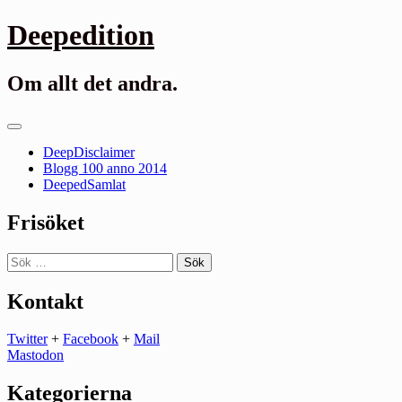
Gå
Deepedition
till
innehåll
Om allt det andra.
Primär
meny
DeepDisclaimer
Blogg 100 anno 2014
DeepedSamlat
Frisöket
Sök
efter:
Kontakt
Twitter
+
Facebook
+
Mail
Mastodon
Kategorierna