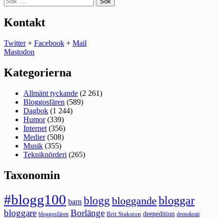
efter:
Kontakt
Twitter
+
Facebook
+
Mail
Mastodon
Kategorierna
Allmänt tyckande
(2 261)
Bloggosfären
(589)
Dagbok
(1 244)
Humor
(339)
Internet
(356)
Medier
(508)
Musik
(355)
Tekniknörderi
(265)
Taxonomin
#blogg100
bloggar
blogg
bloggande
barn
bloggare
Borlänge
deepedition
Brit Stakston
bloggosfären
demokrati