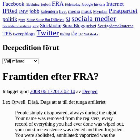
FRA
Facebook
Internet
Google
historia
fildelning
fotboll
födelsedag
Piratpartiet
IPRed
jobb
kalendern
media
JMW
livet
musik
Mymlan
sociala medier
politik
SJ
Same Same But Different
präst
Stockholm
Stora Bloggpriset
Sverigedemokraterna
sorg
Socialdemokraterna
Twitter
TPB
tåg
tweepblogs
tävling
U2
Wikileaks
Deepedition förut
Deepedition
förut
Framtiden efter FRA?
Inlägget gjort
2008 06 17
2013 02 14
av
Deeped
Lex Orwell. Dåså. Dags att ta till det tunga artilleriet:
People simply disappeared, always during the night.
Your name was removed from the registers, every
record of everything you had ever done was wiped out,
your one-time existence was denied and then forgotten.
You were abolished, annhilated: vaporized was the