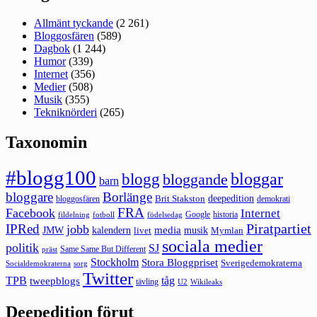
Allmänt tyckande
(2 261)
Bloggosfären
(589)
Dagbok
(1 244)
Humor
(339)
Internet
(356)
Medier
(508)
Musik
(355)
Tekniknörderi
(265)
Taxonomin
#blogg100
bloggar
blogg
bloggande
barn
bloggare
Borlänge
deepedition
Brit Stakston
bloggosfären
demokrati
FRA
Facebook
Internet
Google
historia
fildelning
fotboll
födelsedag
Piratpartiet
IPRed
jobb
kalendern
media
JMW
livet
musik
Mymlan
sociala medier
politik
SJ
Same Same But Different
präst
Stockholm
Stora Bloggpriset
Sverigedemokraterna
sorg
Socialdemokraterna
Twitter
TPB
tåg
tweepblogs
tävling
U2
Wikileaks
Deepedition förut