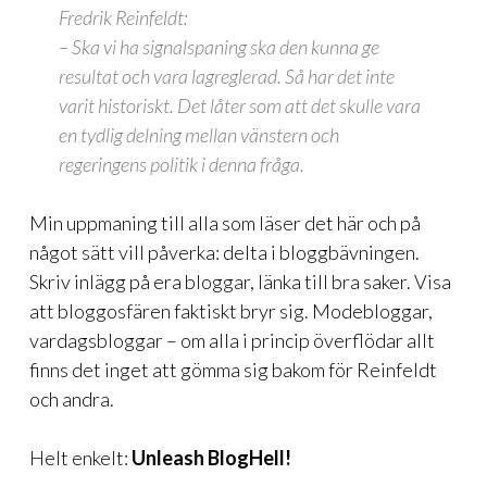
Fredrik Reinfeldt:
– Ska vi ha signalspaning ska den kunna ge
resultat och vara lagreglerad. Så har det inte
varit historiskt. Det låter som att det skulle vara
en tydlig delning mellan vänstern och
regeringens politik i denna fråga.
Min uppmaning till alla som läser det här och på
något sätt vill påverka: delta i bloggbävningen.
Skriv inlägg på era bloggar, länka till bra saker. Visa
att bloggosfären faktiskt bryr sig. Modebloggar,
vardagsbloggar – om alla i princip överflödar allt
finns det inget att gömma sig bakom för Reinfeldt
och andra.
Helt enkelt:
Unleash BlogHell!