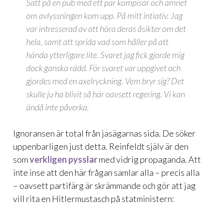
Satt på en pub med ett par kompisar och ämnet
om avlyssningen kom upp. På mitt intiativ. Jag
var intresserad av att höra deras åsikter om det
hela, samt att sprida vad som håller på att
hända ytterligare lite. Svaret jag fick gjorde mig
dock ganska rädd. För svaret var uppgivet och
gjordes med en axelryckning. Vem bryr sig? Det
skulle ju ha blivit så här oavsett regering. Vi kan
ändå inte påverka.
Ignoransen är total från jasägarnas sida. De söker
uppenbarligen just detta. Reinfeldt själv är den
som
verkligen pysslar
med vidrig propaganda. Att
inte inse att den här frågan samlar alla – precis alla
– oavsett partifärg är skrämmande och gör att jag
vill rita en Hitlermustasch på statministern: