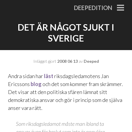
Gå
DEEPEDITION
till
PRI
MEN
innehåll
DET ÄR NÅGOT SJUKT I
SVERIGE
Inlägget gjort
2008 06 13
av
Deeped
Andra sidan har
läst
riksdagsledamotens Jan
Ericssons
blog
och det som kommer fram skrämmer.
Det visar att den politiska sfären lämnat sitt
demokratiska ansvar och gör i princip som de själva
anser vara rätt.
Som riksdagsledamot måste man ibland ta
ansvar även för beslut som inte är populära.