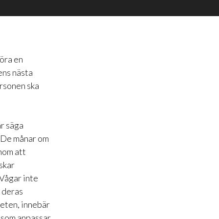
göra en
 ens nästa
rsonen ska
ar säga
n. De månar om
enom att
skar
 Vågar inte
 deras
heten, innebär
e som anpassar