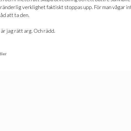
öränderlig verklighet faktiskt stoppas upp. För man vågar int
åd att ta den.
är jag rätt arg. Och rädd.
ier