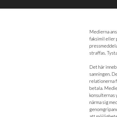
Medierna anse
faksimil eller
pressmeddelan
straffas. Tyst
Det här innebä
sanningen. De
relationerna f
betala. Medie
konsulternas y
närma sig med
genomgripande
att möjlighet