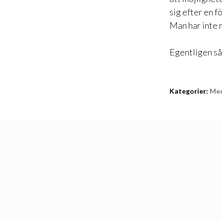
sig efter en f
Man har inte r
Egentligen så 
Kategorier:
Med