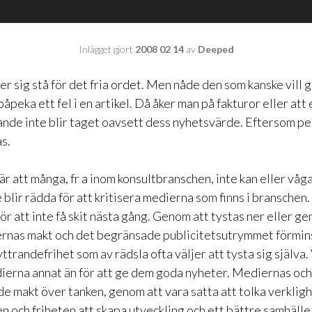
Inlägget gjort
2008 02 14
av
Deeped
r sig stå för det fria ordet. Men nåde den som kanske vill 
 påpeka ett fel i en artikel. Då åker man på fakturor eller att
de inte blir taget oavsett dess nyhetsvärde. Eftersom pe
as.
r att många, fr a inom konsultbranschen, inte kan eller våg
 blir rädda för att kritisera medierna som finns i bransche
ör att inte få skit nästa gång. Genom att tystas ner eller g
rnas makt och det begränsade publicitetsutrymmet förmin
ttrandefrihet som av rädsla ofta väljer att tysta sig själva.
ierna annat än för att ge dem goda nyheter. Mediernas och
 makt över tanken, genom att vara satta att tolka verklig
en och friheten att skapa utveckling och ett bättre samhäll