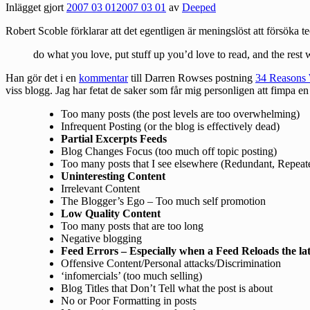
Inlägget gjort
2007 03 01
2007 03 01
av
Deeped
Robert Scoble förklarar att det egentligen är meningslöst att försöka t
do what you love, put stuff up you’d love to read, and the rest wi
Han gör det i en
kommentar
till Darren Rowses postning
34 Reasons 
viss blogg. Jag har fetat de saker som får mig personligen att fimpa en
Too many posts (the post levels are too overwhelming)
Infrequent Posting (or the blog is effectively dead)
Partial Excerpts Feeds
Blog Changes Focus (too much off topic posting)
Too many posts that I see elsewhere (Redundant, Repea
Uninteresting Content
Irrelevant Content
The Blogger’s Ego – Too much self promotion
Low Quality Content
Too many posts that are too long
Negative blogging
Feed Errors – Especially when a Feed Reloads the lat
Offensive Content/Personal attacks/Discrimination
‘infomercials’ (too much selling)
Blog Titles that Don’t Tell what the post is about
No or Poor Formatting in posts