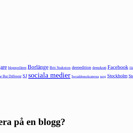
are
Borlänge
Facebook
deepedition
Brit Stakston
bloggosfären
demokrati
fi
sociala medier
SJ
Stockholm
St
 But Different
sorg
Socialdemokraterna
era på en blogg?