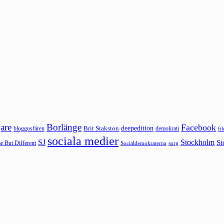
are
Borlänge
Facebook
deepedition
Brit Stakston
bloggosfären
demokrati
fi
sociala medier
SJ
Stockholm
St
 But Different
sorg
Socialdemokraterna