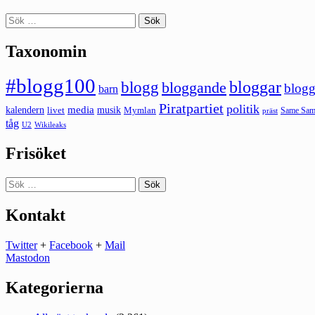
Sök
efter:
Taxonomin
#blogg100
bloggar
blogg
bloggande
blogg
barn
Piratpartiet
politik
kalendern
media
livet
musik
Mymlan
Same Same
präst
tåg
U2
Wikileaks
Frisöket
Sök
efter:
Kontakt
Twitter
+
Facebook
+
Mail
Mastodon
Kategorierna