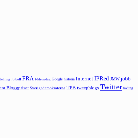
FRA
IPRed
jobb
Internet
JMW
Google
historia
ldelning
fotboll
födelsedag
Twitter
ora Bloggpriset
TPB
tweepblogs
Sverigedemokraterna
tävling