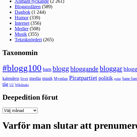
Allmänt tyckande
(2 261)
Bloggosfären
(589)
Dagbok
(1 244)
Humor
(339)
Internet
(356)
Medier
(508)
Musik
(355)
Tekniknörderi
(265)
Taxonomin
#blogg100
bloggar
blogg
bloggande
blogg
barn
Piratpartiet
politik
kalendern
media
livet
musik
Mymlan
Same Same
präst
tåg
U2
Wikileaks
Deepedition förut
Deepedition
förut
Varför man slutar att prenumer