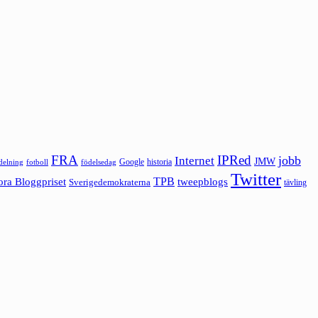
FRA
IPRed
jobb
Internet
JMW
Google
historia
ldelning
fotboll
födelsedag
Twitter
ora Bloggpriset
TPB
tweepblogs
Sverigedemokraterna
tävling