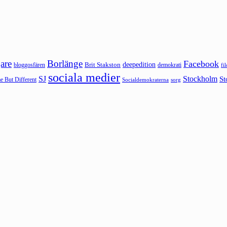
are
Borlänge
Facebook
deepedition
Brit Stakston
bloggosfären
demokrati
fi
sociala medier
SJ
Stockholm
St
 But Different
sorg
Socialdemokraterna