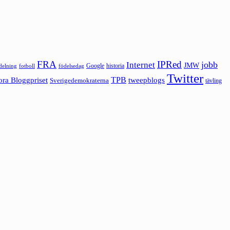
FRA
IPRed
jobb
Internet
JMW
Google
historia
ldelning
fotboll
födelsedag
Twitter
ora Bloggpriset
TPB
tweepblogs
Sverigedemokraterna
tävling