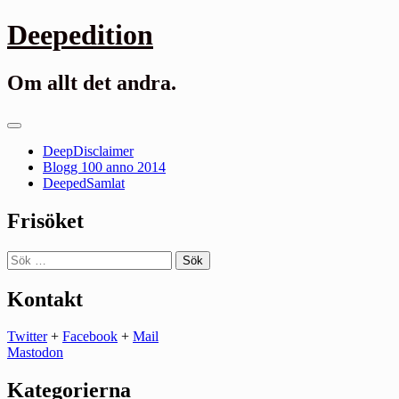
Gå
Deepedition
till
innehåll
Om allt det andra.
Primär
meny
DeepDisclaimer
Blogg 100 anno 2014
DeepedSamlat
Frisöket
Sök
efter:
Kontakt
Twitter
+
Facebook
+
Mail
Mastodon
Kategorierna