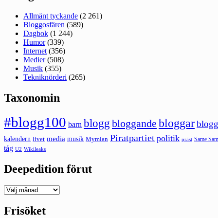
Allmänt tyckande
(2 261)
Bloggosfären
(589)
Dagbok
(1 244)
Humor
(339)
Internet
(356)
Medier
(508)
Musik
(355)
Tekniknörderi
(265)
Taxonomin
#blogg100
bloggar
blogg
bloggande
blogg
barn
Piratpartiet
politik
kalendern
media
livet
musik
Mymlan
Same Same
präst
tåg
U2
Wikileaks
Deepedition förut
Deepedition
förut
Frisöket