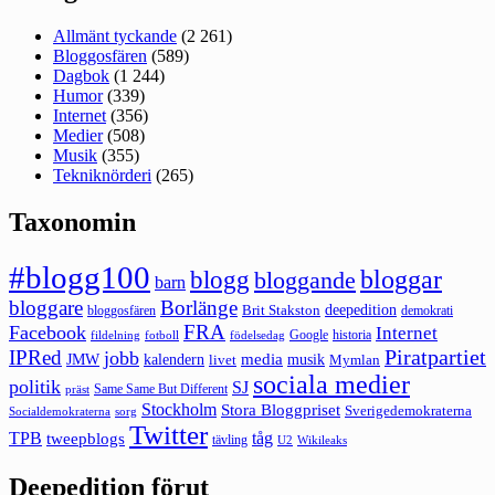
Allmänt tyckande
(2 261)
Bloggosfären
(589)
Dagbok
(1 244)
Humor
(339)
Internet
(356)
Medier
(508)
Musik
(355)
Tekniknörderi
(265)
Taxonomin
#blogg100
bloggar
blogg
bloggande
barn
bloggare
Borlänge
deepedition
Brit Stakston
bloggosfären
demokrati
FRA
Facebook
Internet
Google
historia
fildelning
fotboll
födelsedag
Piratpartiet
IPRed
jobb
kalendern
media
JMW
livet
musik
Mymlan
sociala medier
politik
SJ
Same Same But Different
präst
Stockholm
Stora Bloggpriset
Sverigedemokraterna
sorg
Socialdemokraterna
Twitter
TPB
tåg
tweepblogs
tävling
U2
Wikileaks
Deepedition förut