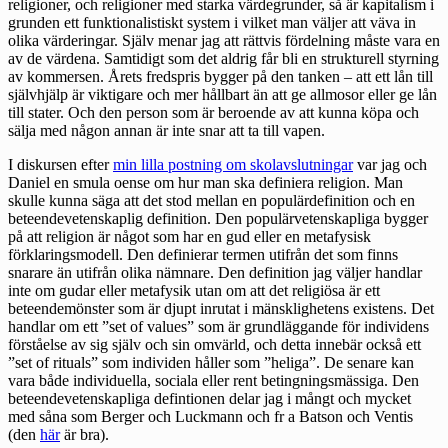
religioner, och religioner med starka värdegrunder, så är kapitalism i
grunden ett funktionalistiskt system i vilket man väljer att väva in
olika värderingar. Själv menar jag att rättvis fördelning måste vara en
av de värdena. Samtidigt som det aldrig får bli en strukturell styrning
av kommersen. Årets fredspris bygger på den tanken – att ett lån till
självhjälp är viktigare och mer hållbart än att ge allmosor eller ge lån
till stater. Och den person som är beroende av att kunna köpa och
sälja med någon annan är inte snar att ta till vapen.
I diskursen efter
min lilla postning om skolavslutningar
var jag och
Daniel en smula oense om hur man ska definiera religion. Man
skulle kunna säga att det stod mellan en populärdefinition och en
beteendevetenskaplig definition. Den populärvetenskapliga bygger
på att religion är något som har en gud eller en metafysisk
förklaringsmodell. Den definierar termen utifrån det som finns
snarare än utifrån olika nämnare. Den definition jag väljer handlar
inte om gudar eller metafysik utan om att det religiösa är ett
beteendemönster som är djupt inrutat i mänsklighetens existens. Det
handlar om ett ”set of values” som är grundläggande för individens
förståelse av sig själv och sin omvärld, och detta innebär också ett
”set of rituals” som individen håller som ”heliga”. De senare kan
vara både individuella, sociala eller rent betingningsmässiga. Den
beteendevetenskapliga defintionen delar jag i mångt och mycket
med såna som Berger och Luckmann och fr a Batson och Ventis
(den
här
är bra).