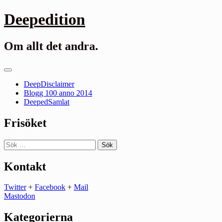
Gå
Deepedition
till
innehåll
Om allt det andra.
Primär
meny
DeepDisclaimer
Blogg 100 anno 2014
DeepedSamlat
Frisöket
Sök
efter:
Kontakt
Twitter
+
Facebook
+
Mail
Mastodon
Kategorierna