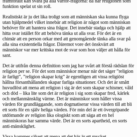
framförallt kan svara på alla varför-frågorna: då har religionen som
funktion spelat ut sin roll.
Realistiskt är ju det lika troligt som att människan ska kunna flyga
utan hjälpmedel vilket innebär att religion är något som människan
behöver för att hantera sina frågor. Det innebär stadga och hjälp att
hitta svar istället för att behöva tänka ut alla svar. För det är en
chimär att en person orkar med att genomgående tänka alla svar på
alla sina existentiella frågor. Däremot vore det önskvärt att
människor var mer kritiska mot de svar som hon väljer att hålla för
sant.
Det är utifrån denna definition som jag har svårt att förstå rädslan för
religion per se. För det som människor menar när det säger ”religion
är farligt”, ”religion skapar krig” är egentligen att vissa religiöst
hållna försanthållanden skapar farliga situationer. Och det är smått
huvudlöst att mena att religion i sig är det som skapar schismer, våld
och död – lika lite som det är religion i sig som skapar fred, kärlek
och mellanmänsklig värme. Det är människor som håller vissa
värden för grundläggande, som dogmatiserar vissa värden till att bli
ett sorts för en själv heliga värden. För min del är ett övergripande
utdömande av religion lika ologiskt som att säga att en hel
människoras har samma värde. Det är en sorts apartheid, en sorts
anti-mänsklighet.
Vissa kommer säkert att mena att det här är ett mycket