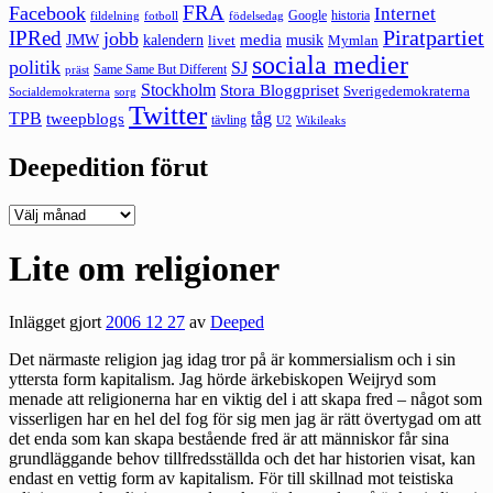
FRA
Facebook
Internet
Google
historia
fildelning
fotboll
födelsedag
Piratpartiet
IPRed
jobb
kalendern
media
JMW
livet
musik
Mymlan
sociala medier
politik
SJ
Same Same But Different
präst
Stockholm
Stora Bloggpriset
Sverigedemokraterna
sorg
Socialdemokraterna
Twitter
TPB
tåg
tweepblogs
tävling
U2
Wikileaks
Deepedition förut
Deepedition
förut
Lite om religioner
Inlägget gjort
2006 12 27
av
Deeped
Det närmaste religion jag idag tror på är kommersialism och i sin
yttersta form kapitalism. Jag hörde ärkebiskopen Weijryd som
menade att religionerna har en viktig del i att skapa fred – något som
visserligen har en hel del fog för sig men jag är rätt övertygad om att
det enda som kan skapa bestående fred är att människor får sina
grundläggande behov tillfredsställda och det har historien visat, kan
endast en vettig form av kapitalism. För till skillnad mot teistiska