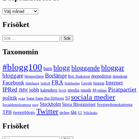
Deepedition
förut
Frisöket
Sök
efter:
Taxonomin
#blogg100
bloggar
blogg
bloggande
barn
bloggare
Borlänge
deepedition
Brit Stakston
bloggosfären
demokrati
FRA
Facebook
Internet
Google
historia
fildelning
fotboll
födelsedag
Piratpartiet
IPRed
jobb
kalendern
media
JMW
livet
musik
Mymlan
sociala medier
politik
SJ
Same Same But Different
präst
Stockholm
Stora Bloggpriset
Sverigedemokraterna
sorg
Socialdemokraterna
Twitter
TPB
tåg
tweepblogs
tävling
U2
Wikileaks
Frisöket
Sök