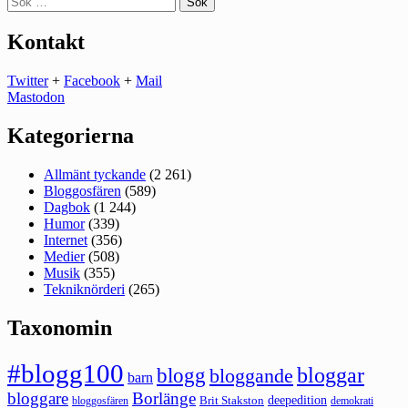
efter:
Kontakt
Twitter
+
Facebook
+
Mail
Mastodon
Kategorierna
Allmänt tyckande
(2 261)
Bloggosfären
(589)
Dagbok
(1 244)
Humor
(339)
Internet
(356)
Medier
(508)
Musik
(355)
Tekniknörderi
(265)
Taxonomin
#blogg100
bloggar
blogg
bloggande
barn
bloggare
Borlänge
deepedition
Brit Stakston
bloggosfären
demokrati