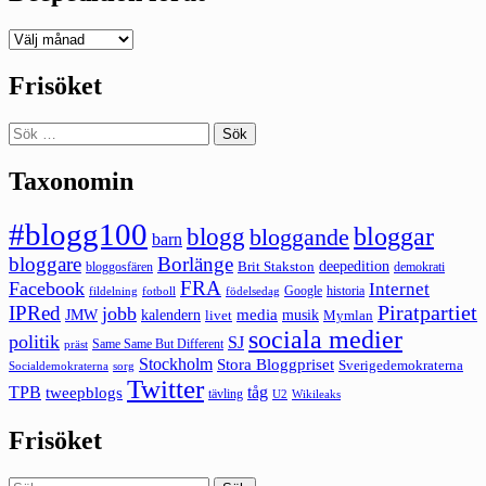
Deepedition
förut
Frisöket
Sök
efter:
Taxonomin
#blogg100
bloggar
blogg
bloggande
barn
bloggare
Borlänge
deepedition
Brit Stakston
bloggosfären
demokrati
FRA
Facebook
Internet
Google
historia
fildelning
fotboll
födelsedag
Piratpartiet
IPRed
jobb
kalendern
media
JMW
livet
musik
Mymlan
sociala medier
politik
SJ
Same Same But Different
präst
Stockholm
Stora Bloggpriset
Sverigedemokraterna
sorg
Socialdemokraterna
Twitter
TPB
tåg
tweepblogs
tävling
U2
Wikileaks
Frisöket
Sök