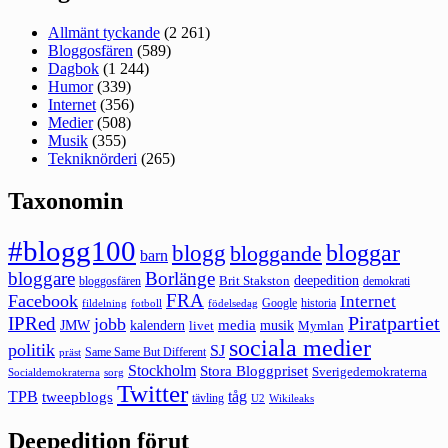
Allmänt tyckande
(2 261)
Bloggosfären
(589)
Dagbok
(1 244)
Humor
(339)
Internet
(356)
Medier
(508)
Musik
(355)
Tekniknörderi
(265)
Taxonomin
#blogg100
bloggar
blogg
bloggande
barn
bloggare
Borlänge
deepedition
Brit Stakston
bloggosfären
demokrati
FRA
Facebook
Internet
Google
historia
fildelning
fotboll
födelsedag
Piratpartiet
IPRed
jobb
kalendern
media
JMW
livet
musik
Mymlan
sociala medier
politik
SJ
Same Same But Different
präst
Stockholm
Stora Bloggpriset
Sverigedemokraterna
sorg
Socialdemokraterna
Twitter
TPB
tåg
tweepblogs
tävling
U2
Wikileaks
Deepedition förut