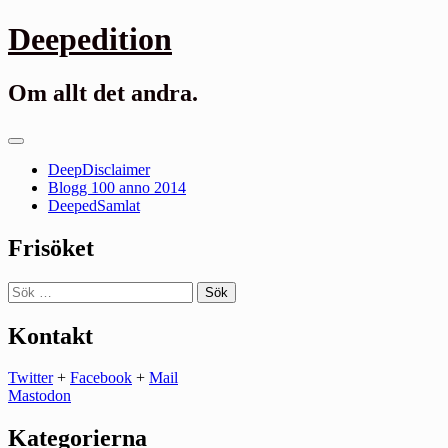
Gå
Deepedition
till
innehåll
Om allt det andra.
Primär
meny
DeepDisclaimer
Blogg 100 anno 2014
DeepedSamlat
Frisöket
Sök
efter:
Kontakt
Twitter
+
Facebook
+
Mail
Mastodon
Kategorierna