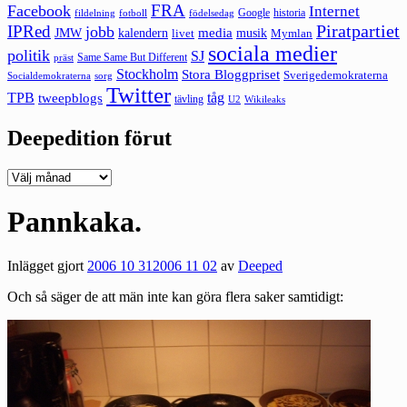
FRA
Facebook
Internet
Google
historia
fildelning
fotboll
födelsedag
Piratpartiet
IPRed
jobb
kalendern
media
JMW
livet
musik
Mymlan
sociala medier
politik
SJ
Same Same But Different
präst
Stockholm
Stora Bloggpriset
Sverigedemokraterna
sorg
Socialdemokraterna
Twitter
TPB
tåg
tweepblogs
tävling
U2
Wikileaks
Deepedition förut
Deepedition
förut
Pannkaka.
Inlägget gjort
2006 10 31
2006 11 02
av
Deeped
Och så säger de att män inte kan göra flera saker samtidigt: