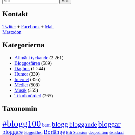
efter:
Kontakt
Twitter
+
Facebook
+
Mail
Mastodon
Kategorierna
Allmänt tyckande
(2 261)
Bloggosfären
(589)
Dagbok
(1 244)
Humor
(339)
Internet
(356)
Medier
(508)
Musik
(355)
Tekniknörderi
(265)
Taxonomin
#blogg100
bloggar
blogg
bloggande
barn
bloggare
Borlänge
deepedition
Brit Stakston
bloggosfären
demokrati