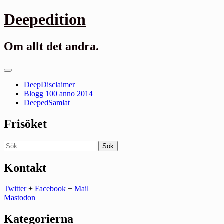
Gå
Deepedition
till
innehåll
Om allt det andra.
Primär
meny
DeepDisclaimer
Blogg 100 anno 2014
DeepedSamlat
Frisöket
Sök
efter:
Kontakt
Twitter
+
Facebook
+
Mail
Mastodon
Kategorierna