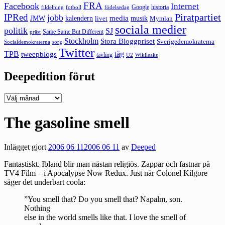
FRA
Facebook
Internet
Google
historia
fildelning
fotboll
födelsedag
Piratpartiet
IPRed
jobb
kalendern
media
JMW
livet
musik
Mymlan
sociala medier
politik
SJ
Same Same But Different
präst
Stockholm
Stora Bloggpriset
Sverigedemokraterna
sorg
Socialdemokraterna
Twitter
TPB
tåg
tweepblogs
tävling
U2
Wikileaks
Deepedition förut
Deepedition
förut
The gasoline smell
Inlägget gjort
2006 06 11
2006 06 11
av
Deeped
Fantastiskt. Ibland blir man nästan religiös. Zappar och fastnar på
TV4 Film – i Apocalypse Now Redux. Just när Colonel Kilgore
säger det underbart coola:
”You smell that? Do you smell that? Napalm, son.
Nothing
else in the world smells like that. I love the smell of