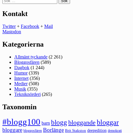
efter:
Kontakt
Twitter
+
Facebook
+
Mail
Mastodon
Kategorierna
Allmänt tyckande
(2 261)
Bloggosfären
(589)
Dagbok
(1 244)
Humor
(339)
Internet
(356)
Medier
(508)
Musik
(355)
Tekniknörderi
(265)
Taxonomin
#blogg100
bloggar
blogg
bloggande
barn
bloggare
Borlänge
deepedition
Brit Stakston
bloggosfären
demokrati