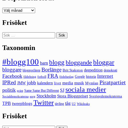
Deepedition
förut
Frisöket
Sök
efter:
Taxonomin
#blogg100
bloggar
blogg
bloggande
barn
bloggare
Borlänge
deepedition
Brit Stakston
bloggosfären
demokrati
FRA
Facebook
Internet
Google
historia
fildelning
fotboll
födelsedag
Piratpartiet
IPRed
jobb
kalendern
media
JMW
livet
musik
Mymlan
sociala medier
politik
SJ
Same Same But Different
präst
Stockholm
Stora Bloggpriset
Sverigedemokraterna
sorg
Socialdemokraterna
Twitter
TPB
tåg
tweepblogs
tävling
U2
Wikileaks
Frisöket
Sök