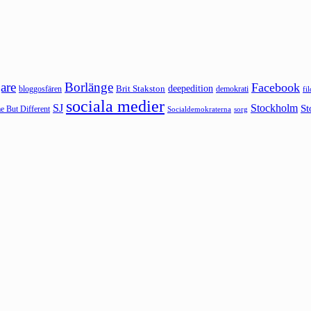
are
Borlänge
Facebook
deepedition
Brit Stakston
bloggosfären
demokrati
fi
sociala medier
SJ
Stockholm
St
 But Different
sorg
Socialdemokraterna