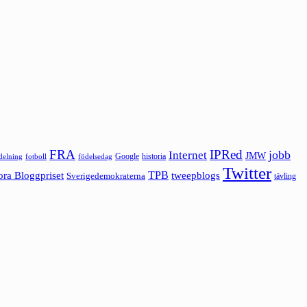
FRA
IPRed
jobb
Internet
JMW
Google
historia
ldelning
fotboll
födelsedag
Twitter
ora Bloggpriset
TPB
tweepblogs
Sverigedemokraterna
tävling