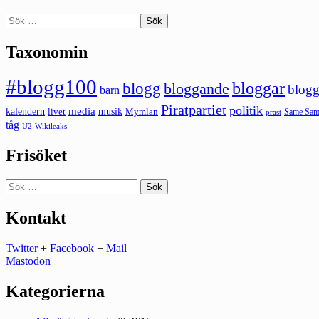
Sök
efter:
Taxonomin
#blogg100
bloggar
blogg
bloggande
blogg
barn
Piratpartiet
politik
kalendern
media
livet
musik
Mymlan
Same Same
präst
tåg
U2
Wikileaks
Frisöket
Sök
efter:
Kontakt
Twitter
+
Facebook
+
Mail
Mastodon
Kategorierna