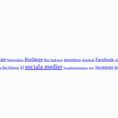
are
Borlänge
Facebook
deepedition
Brit Stakston
bloggosfären
demokrati
fi
sociala medier
SJ
Stockholm
St
 But Different
sorg
Socialdemokraterna