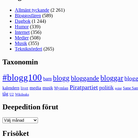
Allmänt tyckande
(2 261)
Bloggosfären
(589)
Dagbok
(1 244)
Humor
(339)
Internet
(356)
Medier
(508)
Musik
(355)
Tekniknörderi
(265)
Taxonomin
#blogg100
bloggar
blogg
bloggande
blogg
barn
Piratpartiet
politik
kalendern
media
livet
musik
Mymlan
Same Same
präst
tåg
U2
Wikileaks
Deepedition förut
Deepedition
förut
Frisöket