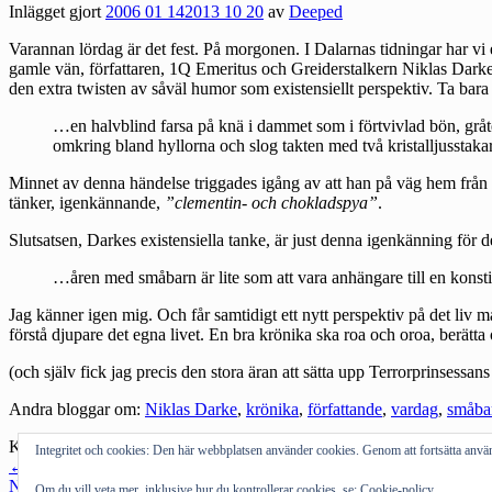
Inlägget gjort
2006 01 14
2013 10 20
av
Deeped
Varannan lördag är det fest. På morgonen. I Dalarnas tidningar har vi
gamle vän,
författaren
, 1Q Emeritus och Greiderstalkern
Niklas Dark
den extra twisten av såväl humor som existensiellt perspektiv. Ta bar
…en halvblind farsa på knä i dammet som i förtvivlad bön, gråte
omkring bland hyllorna och slog takten med två kristalljusstaka
Minnet av denna händelse triggades igång av att han på väg hem från m
tänker, igenkännande,
”clementin- och chokladspya”
.
Slutsatsen, Darkes existensiella tanke, är just denna igenkänning för 
…åren med småbarn är lite som att vara anhängare till en konstig 
Jag känner igen mig. Och får samtidigt ett nytt perspektiv på det liv m
förstå djupare det egna livet. En bra krönika ska roa och oroa, berätta
(och själv fick jag precis den stora äran att sätta upp Terrorprinsessan
Andra bloggar om:
Niklas Darke
,
krönika
,
författande
,
vardag
,
småba
Kategorier:
Allmänt tyckande
,
Medier
Integritet och cookies: Den här webbplatsen använder cookies. Genom att fortsätta an
Inläggsnavigering
←
Föregående inlägg
Nästa inlägg
→
Om du vill veta mer, inklusive hur du kontrollerar cookies, se:
Cookie-policy