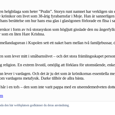
 en helgbilaga som heter ”Pralin”. Storyn runt namnet har verkligen sin
e
krönikor om livet som 38-årig fyrabarnsfar i Moje. Han är sannerlige
a hans berättelse om hur hans ena glas i glasögonen förlorade en flisa 
rskor i form av två storasyskon som högljutt gisslade den nu ångerfyllda
r som en liten Hare Krishna.
ellandagsrean i Kupolen sett ett naket barn mellan två familjebussar, d
den som lever mitt i småbarnslivet – och det stora främlingsskapet perso
religion. En extrem livsstil, omöjlig att förklara för utomstående, enkel
an lever i vardagen. Och det är ju det som är krönikornas essentiella men
 om vardagens metafysik. Darke tillhör de allra bästa.
s hår i en tofs – den som inte varit pappa med en utseendemedveten dotter 
rn
vända den här webbplatsen godkänner du deras användning.