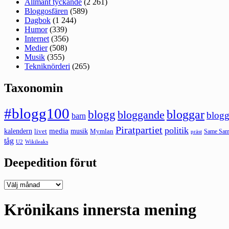
Allmänt tyckande
(2 261)
Bloggosfären
(589)
Dagbok
(1 244)
Humor
(339)
Internet
(356)
Medier
(508)
Musik
(355)
Tekniknörderi
(265)
Taxonomin
#blogg100
bloggar
blogg
bloggande
blogg
barn
Piratpartiet
politik
kalendern
media
livet
musik
Mymlan
Same Same
präst
tåg
U2
Wikileaks
Deepedition förut
Deepedition
förut
Krönikans innersta mening