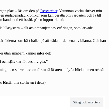
 egen plats – läs om den på
Researcher
. Varannan vecka skriver min
n en gudabenådad krönikör som kan berätta om vardagen och få till
i samband med ett besök på en loppmarknad:
 lillasystern – allt ackompanjerat av ettåringen, som larvade
är fäderna som bäst håller på att städa ur den ena av bilarna. Och han
ner utan småbarn känner inför det:
 och självklar för oss invigda.”
ing – en större mission för att få läsaren att lyfta blicken men också
förstår inte storheten i detta)