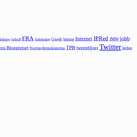
FRA
IPRed
jobb
Internet
JMW
Google
historia
ldelning
fotboll
födelsedag
Twitter
ora Bloggpriset
TPB
tweepblogs
Sverigedemokraterna
tävling