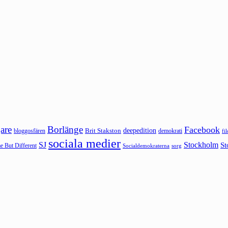
are
Borlänge
Facebook
deepedition
Brit Stakston
bloggosfären
demokrati
fi
sociala medier
SJ
Stockholm
St
 But Different
sorg
Socialdemokraterna