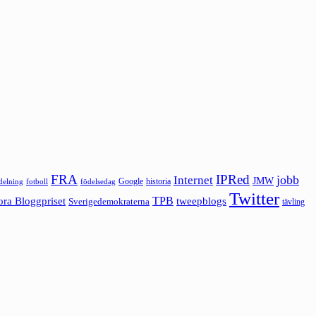
FRA
IPRed
jobb
Internet
JMW
Google
historia
ldelning
fotboll
födelsedag
Twitter
ora Bloggpriset
TPB
tweepblogs
Sverigedemokraterna
tävling