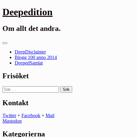
Gå
Deepedition
till
innehåll
Om allt det andra.
Primär
meny
DeepDisclaimer
Blogg 100 anno 2014
DeepedSamlat
Frisöket
Sök
efter:
Kontakt
Twitter
+
Facebook
+
Mail
Mastodon
Kategorierna